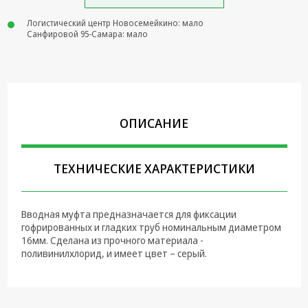
Крепеж,
Логистический центр Новосемейкино: мало
Инструменты
Санфировой 95-Самара: мало
Батарейки,
Зарядные
устройства,
Адаптеры
питания
ОПИСАНИЕ
Коммутационное
оборудование и
Телефония
ТЕХНИЧЕСКИЕ ХАРАКТЕРИСТИКИ
Климатическая
техника
Вводная муфта предназначается для фиксации
гофрированных и гладких труб номинальным диаметром
Электрика
16мм. Сделана из прочного материала -
поливинилхлорид, и имеет цвет – серый.
Светотехника
Товары для
дома и Бытовая