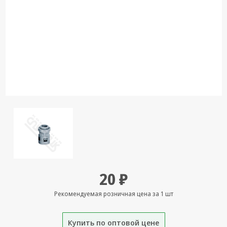
Кронштейны
под ТВ, ЖК, СВЧ
Кабельная
продукция
Усиление
Интернет
сигнала 3G/4G и
Сотовой связи
Сетевое
оборудование
Шнуры,
Штекеры,
Переходники
20 ₽
A/V, HDMI
Рекомендуемая розничная цена за 1 шт
Мобильные
аксессуары и
Аудиотехника
Купить по оптовой цене