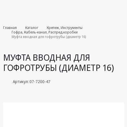
Комплекты
Главная
Каталог
Крепеж, Инструменты
августа
Гофра, Кабель-канал, Распред.коробки
Муфта вводная для гофротрубы (диаметр 16)
Эфирное
оборудование
МУФТА ВВОДНАЯ ДЛЯ
Android TV
ГОФРОТРУБЫ (ДИАМЕТР 16)
приставки
Блоки питания,
Артикул: 07-7200-47
Сетевые
адаптеры
Пульты
дистанционного
управления
Спутниковое
оборудование