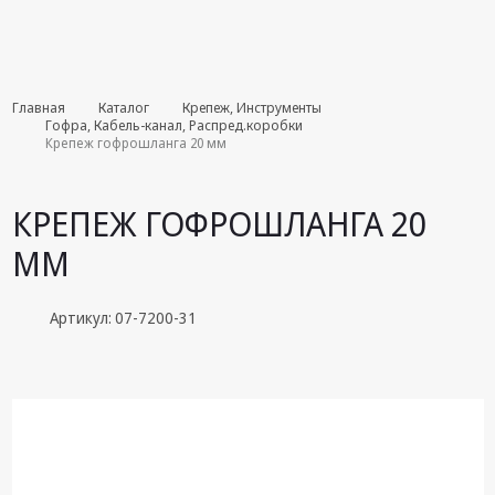
Комплекты
Главная
Каталог
Крепеж, Инструменты
августа
Гофра, Кабель-канал, Распред.коробки
Крепеж гофрошланга 20 мм
Эфирное
оборудование
КРЕПЕЖ ГОФРОШЛАНГА 20
Android TV
ММ
приставки
Блоки питания,
Артикул: 07-7200-31
Сетевые
адаптеры
Пульты
дистанционного
управления
Спутниковое
оборудование