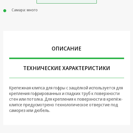
Крепеж,
Самара: много
Инструменты
Батарейки,
Зарядные
устройства,
Адаптеры
ОПИСАНИЕ
питания
Коммутационное
оборудование и
ТЕХНИЧЕСКИЕ ХАРАКТЕРИСТИКИ
Телефония
Климатическая
Крепежная клипса для гофры с защёлкой используется для
техника
крепления гофрированных и гладких труб к поверхности
стен или потолка. Для крепления к поверхности в крепёж-
Электрика
клипсе предусмотрено технологическое отверстие под
саморез или дюбель.
Светотехника
Товары для
дома и Бытовая