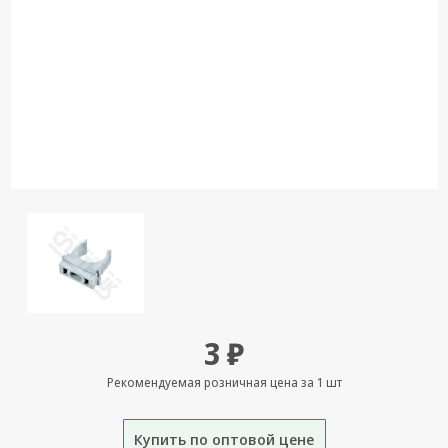
Кронштейны
под ТВ, ЖК, СВЧ
Кабельная
продукция
Усиление
Интернет
сигнала 3G/4G и
Сотовой связи
Сетевое
оборудование
Шнуры,
Штекеры,
Переходники
3 ₽
A/V, HDMI
Рекомендуемая розничная цена за 1 шт
Мобильные
аксессуары и
Аудиотехника
Купить по оптовой цене