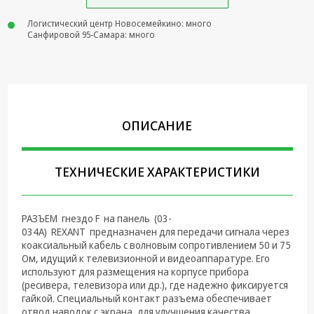
Крепеж,
Логистический центр Новосемейкино: много
Инструменты
Санфировой 95-Самара: много
Батарейки,
Зарядные
устройства,
Адаптеры
питания
ОПИСАНИЕ
Коммутационное
оборудование и
Телефония
ТЕХНИЧЕСКИЕ ХАРАКТЕРИСТИКИ
Климатическая
техника
РАЗЪЕМ гнездо F на панель (03-
034A) REXANT предназначен для передачи сигнала через
Электрика
коаксиальный кабель c волновым сопротивлением 50 и 75
Ом, идущий к телевизионной и видеоаппаратуре. Его
Светотехника
используют для размещения на корпусе прибора
(ресивера, телевизора или др.), где надежно фиксируется
Товары для
гайкой. Специальный контакт разъема обеспечивает
дома и Бытовая
отвод наводок с экрана, для улучшения качества