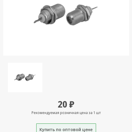
Кронштейны
под ТВ, ЖК, СВЧ
Кабельная
продукция
Усиление
Интернет
сигнала 3G/4G и
Сотовой связи
Сетевое
оборудование
Шнуры,
Штекеры,
Переходники
20 ₽
A/V, HDMI
Рекомендуемая розничная цена за 1 шт
Мобильные
аксессуары и
Аудиотехника
Купить по оптовой цене