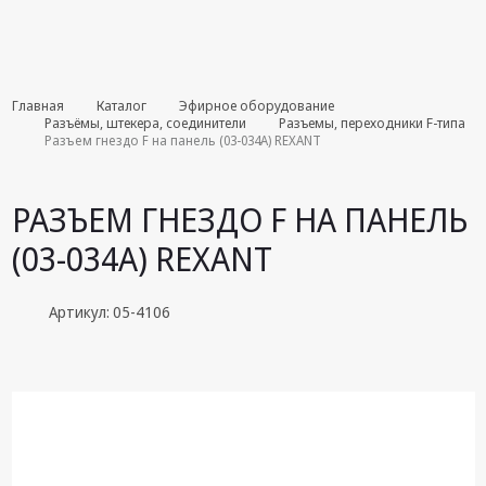
Комплекты
Главная
Каталог
Эфирное оборудование
августа
Разъёмы, штекера, соединители
Разъемы, переходники F-типа
Разъем гнездо F на панель (03-034A) REXANT
Эфирное
оборудование
РАЗЪЕМ ГНЕЗДО F НА ПАНЕЛЬ
Android TV
(03-034A) REXANT
приставки
Блоки питания,
Артикул: 05-4106
Сетевые
адаптеры
Пульты
дистанционного
управления
Спутниковое
оборудование