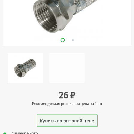
Кронштейны
под ТВ, ЖК, СВЧ
Кабельная
продукция
Усиление
Интернет
сигнала 3G/4G и
Сотовой связи
Сетевое
оборудование
Шнуры,
26 ₽
Штекеры,
Переходники
Рекомендуемая розничная цена за 1 шт
A/V, HDMI
Мобильные
Купить по оптовой цене
аксессуары и
Аудиотехника
Самара: много