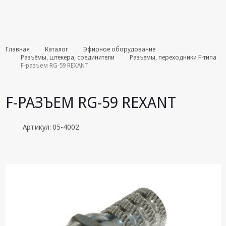
Комплекты
Главная
Каталог
Эфирное оборудование
августа
Разъёмы, штекера, соединители
Разъемы, переходники F-типа
F-разъем RG-59 REXANT
Эфирное
оборудование
F-РАЗЪЕМ RG-59 REXANT
Android TV
приставки
Артикул: 05-4002
Блоки питания,
Сетевые
адаптеры
Пульты
дистанционного
управления
Спутниковое
оборудование