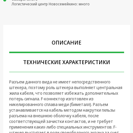
Логистический центр Новосемейкино: много
Крепеж,
Инструменты
Батарейки,
Зарядные
устройства,
ОПИСАНИЕ
Адаптеры
питания
Коммутационное
ТЕХНИЧЕСКИЕ ХАРАКТЕРИСТИКИ
оборудование и
Телефония
Разъем данного вида не имеет непосредственного
Климатическая
штекера, поэтому роль штекера выполняет центральная
техника
жила кабеля, что позволяет избежать дополнительных
потерь сигнала. F-коннектор изготовлен из
Электрика
никелированного сплава меди (биметалл). Разъем
устанавливается на кабель методом накрутки гильзы
Светотехника
разъема на внешнюю оболочку кабеля, после
соответствующей зачистки контактов, и не требует
Товары для
применения каких-либо специальных инструментов. F-
дома и Бытовая
штекер выступает в роли своеобразного экрана за счет