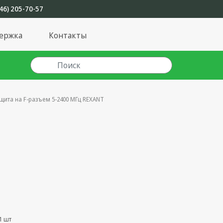
46) 205-70-57
ержка
Контакты
щита на F-разъем 5-2400 МГц REXANT
1 шт