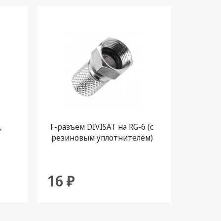
,
F-разъем DIVISAT на RG-6 (с
F-ра
резиновым уплотнителем)
16 ₽
20 ₽