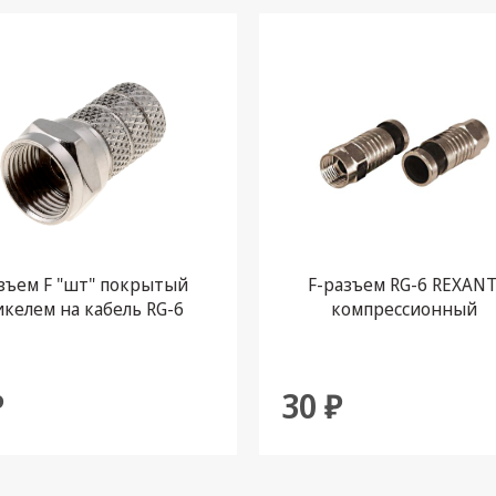
зъем F "шт" покрытый
F-разъем RG-6 REXANT
икелем на кабель RG-6
компрессионный
₽
30 ₽