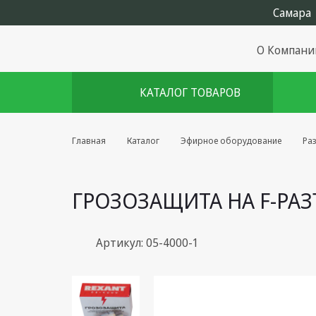
О Компани
КАТАЛОГ ТОВАРОВ
Комплекты августа
Главная
Каталог
Эфирное оборудование
Ра
Эфирное оборудование
ГРОЗОЗАЩИТА НА F-РАЗ
Android TV приставки
Блоки питания, Сетевые
адаптеры
Артикул: 05-4000-1
Пульты дистанционного
управления
Спутниковое оборудование