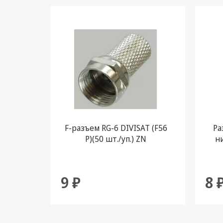
F-разъем RG-6 DIVISAT (F56
Ра
P)(50 шт./уп.) ZN
н
9 ₽
8 