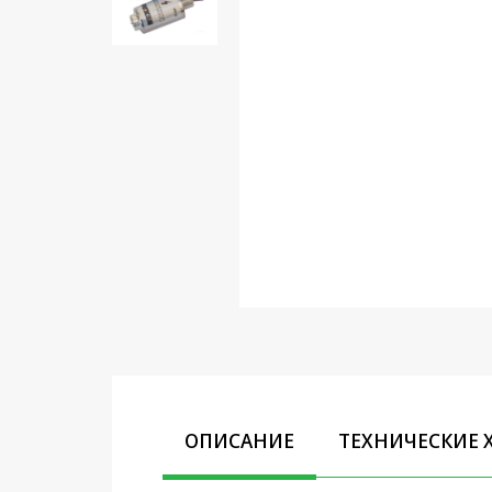
Кронштейны под ТВ, ЖК, СВЧ
Кабельная продукция
Усиление Интернет сигнала
3G/4G и Сотовой связи
Сетевое оборудование
Шнуры, Штекеры,
Переходники A/V, HDMI
Мобильные аксессуары и
Аудиотехника
Крепеж, Инструменты
Батарейки, Зарядные
устройства, Адаптеры
питания
ОПИСАНИЕ
ТЕХНИЧЕСКИЕ 
Коммутационное
оборудование и Телефония