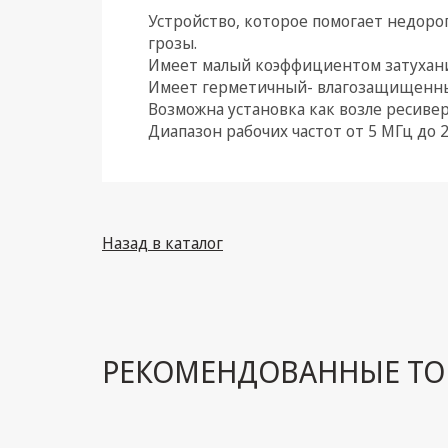
Устройство, которое помогает недоро
Климатическая техника
грозы.
Имеет малый коэффициентом затухания 
Электрика
Имеет герметичный- влагозащищенны
Возможна установка как возле ресивер
Светотехника
Диапазон рабочих частот от 5 МГц до 2
Товары для дома и Бытовая
техника
Компьютерные
комплектующие
Назад в каталог
Системы безопасности
РЕКОМЕНДОВАННЫЕ ТО