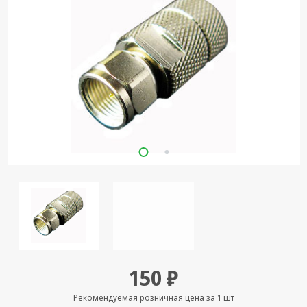
Кронштейны
под ТВ, ЖК, СВЧ
Кабельная
продукция
Усиление
Интернет
сигнала 3G/4G и
Сотовой связи
Сетевое
оборудование
Шнуры,
Штекеры,
Переходники
A/V, HDMI
150 ₽
Мобильные
аксессуары и
Рекомендуемая розничная цена за 1 шт
Аудиотехника