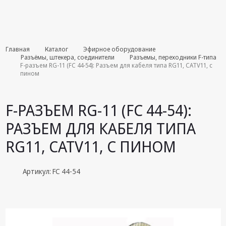
Комплекты
Главная
Каталог
Эфирное оборудование
августа
Разъёмы, штекера, соединители
Разъемы, переходники F-типа
F-разъем RG-11 (FC 44-54): Разъем для кабеля типа RG11, CATV11, с
пином
Эфирное
оборудование
F-РАЗЪЕМ RG-11 (FC 44-54):
Android TV
приставки
РАЗЪЕМ ДЛЯ КАБЕЛЯ ТИПА
Блоки питания,
RG11, CATV11, С ПИНОМ
Сетевые
адаптеры
Артикул: FC 44-54
Пульты
дистанционного
управления
Спутниковое
оборудование