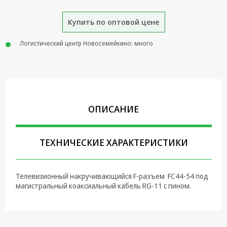
Крепеж,
Купить по оптовой цене
Инструменты
Батарейки,
Логистический центр Новосемейкино: много
Зарядные
устройства,
Адаптеры
питания
Коммутационное
ОПИСАНИЕ
оборудование и
Телефония
Климатическая
ТЕХНИЧЕСКИЕ ХАРАКТЕРИСТИКИ
техника
Электрика
Телевизионный накручивающийся F-разъем FC44-54 под
магистральный коаксиальный кабель RG-11 с пином.
Светотехника
Товары для
дома и Бытовая