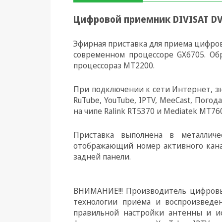
Цифровой приемник DIVISAT DV
Климатическая техника
Электрика
Эфирная приставка для приема цифров
современном процессоре GX6705. Об
Светотехника
процессораз MT2200.
Товары для дома и Бытовая
техника
При подключении к сети Интернет, 
RuTube, YouTube, IPTV, MeeCast, Пого
Компьютерные
на чипе Ralink RT5370 и Mediatek MT76
комплектующие
Приставка выполнена в металличе
Системы безопасности
отображающий номер активного канала
задней панели.
ВНИМАНИЕ!!! Производитель цифровых
технологии приёма и воспроизведе
правильной настройки антенны и и