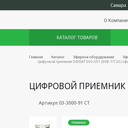
О Компани
КАТАЛОГ ТОВАРОВ
Комплекты августа
Главная
Каталог
Эфирное оборудование
Эф
Цифровой приемник DIVISAT DVS-5211 (DVB-T/T2/C) э
Эфирное оборудование
Android TV приставки
ЦИФРОВОЙ ПРИЕМНИК DI
Блоки питания, Сетевые
адаптеры
Артикул: 03-3000-91 СТ
Пульты дистанционного
управления
Новинка
Спутниковое оборудование