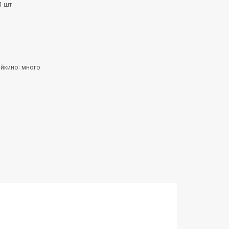
1 шт
ейкино: много