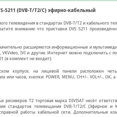
S-5211 (DVB-T/T2/C) эфирно-кабельный
ого телевидения в стандартах DVB-T/T2 и кабельного тел
ратите внимание что приставки DVS 5211 произведённ
значительно расширяются информационные и мультимеди
да, VKVideo, IVI и другие. Интернет можно подключить с
01 (в комплект не входит).
ском корпусе, на лицевой панели расположен чет
 или часов, кнопки: POWER, MENU, CH+/-. VOL+/-, OK, 
 ресиверов T2 торговая марка DIVISAT несёт ответств
ния стандартов телевещания DVB-T/Т2/C (Эфирное и К
справной работы кабельной сети. Дополнительные ком