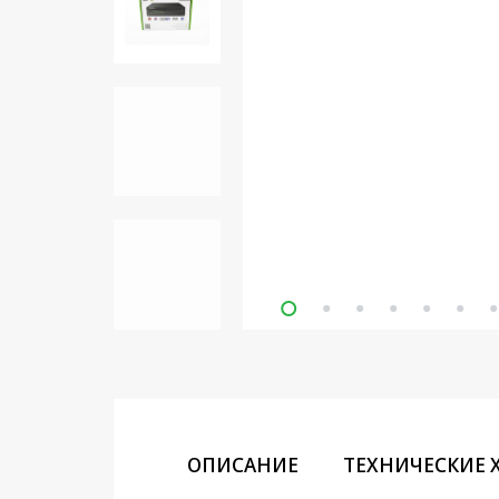
Кронштейны под ТВ, ЖК, СВЧ
Кабельная продукция
Усиление Интернет сигнала
3G/4G и Сотовой связи
Сетевое оборудование
Шнуры, Штекеры,
Переходники A/V, HDMI
Мобильные аксессуары и
Аудиотехника
Крепеж, Инструменты
Батарейки, Зарядные
устройства, Адаптеры
питания
ОПИСАНИЕ
ТЕХНИЧЕСКИЕ 
Коммутационное
оборудование и Телефония