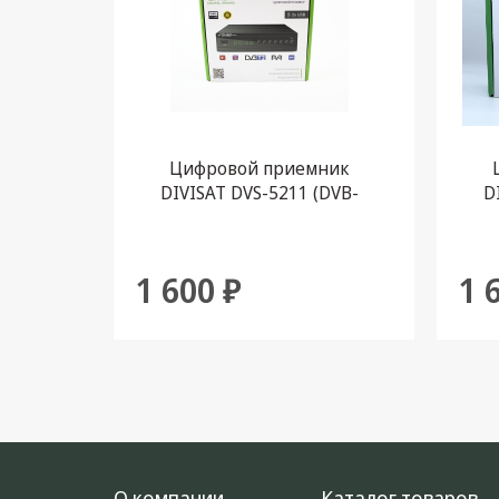
Цифровой приемник
DIVISAT DVS-5211 (DVB-
D
T/T2/C) эфирно-кабельный
T/T
1 600 ₽
1 
О компании
Каталог товаров