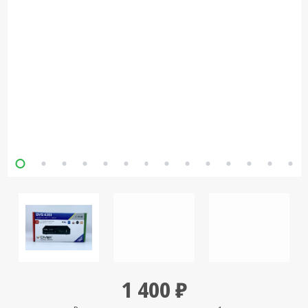
Кронштейны
под ТВ, ЖК, СВЧ
Кабельная
продукция
Усиление
Интернет
сигнала 3G/4G и
Сотовой связи
Сетевое
оборудование
Шнуры,
Штекеры,
Переходники
A/V, HDMI
Мобильные
1 400 ₽
аксессуары и
Аудиотехника