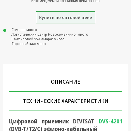
Рекомендуемая розничная цена за 1 шт
Крепеж,
Инструменты
Купить по оптовой цене
Батарейки,
Самара: много
Зарядные
Логистический центр Новосемейкино: много
устройства,
Санфировой 95-Самара: много
Адаптеры
Торговый зал: мало
питания
Коммутационное
оборудование и
Телефония
ОПИСАНИЕ
Климатическая
техника
Электрика
ТЕХНИЧЕСКИЕ ХАРАКТЕРИСТИКИ
Светотехника
Цифровой приемник DIVISAT
DVS-4201
Товары для
дома и Бытовая
(DVB-T/T2/C) эфирно-кабельный