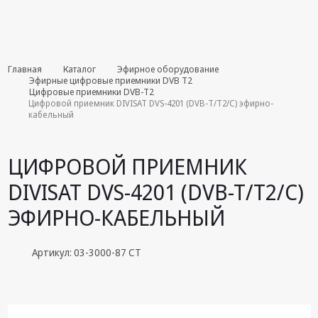
Комплекты
Главная
Каталог
Эфирное оборудование
августа
Эфирные цифровые приемники DVB T2
Цифровые приемники DVB-T2
Цифровой приемник DIVISAT DVS-4201 (DVB-T/T2/C) эфирно-
Эфирное
кабельный
оборудование
Android TV
ЦИФРОВОЙ ПРИЕМНИК
приставки
DIVISAT DVS-4201 (DVB-T/T2/C)
Блоки питания,
Сетевые
ЭФИРНО-КАБЕЛЬНЫЙ
адаптеры
Пульты
Артикул: 03-3000-87 СТ
дистанционного
управления
Спутниковое
оборудование