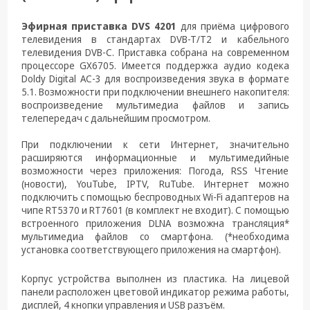
техника
Эфирная приставка DVS 4201
для приёма цифрового
Компьютерные
телевидения в стандартах DVB-T/T2 и кабельного
комплектующие
телевидения DVB-C. Приставка собрана на современном
процессоре GX6705. Имеется поддержка аудио кодека
Системы
Doldy Digital AC-3 для воспроизведения звука в формате
безопасности
5.1. Возможности при подключении внешнего накопителя:
воспроизведение мультимедиа файлов и запись
телепередач с дальнейшим просмотром.
При подключении к сети Интернет, значительно
расширяются информационные и мультимедийные
возможности через приложения: Погода, RSS Чтение
(новости), YouTube, IPTV, RuTube. Интернет можно
подключить с помощью беспроводных Wi-Fi адаптеров на
чипе RT5370 и RT7601 (в комплект не входит). С помощью
встроенного приложения DLNA возможна трансляция*
мультимедиа файлов со смартфона. (*необходима
установка соответствующего приложения на смартфон).
Корпус устройства выполнен из пластика. На лицевой
панели расположен цветовой индикатор режима работы,
дисплей, 4 кнопки управления и USB разъём.