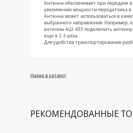
Антенна обеспечивает при передаче в
увеличению мощности передатчика в 10
Климатическая техника
Антенна может использоваться в каче
выбранного направления. Например, е
Электрика
антенны АШ-433 подключить антенну А
Светотехника
еще в 2-3 раза.
Для удобства транспортирования разб
Товары для дома и Бытовая
техника
Компьютерные
комплектующие
Назад в каталог
Системы безопасности
РЕКОМЕНДОВАННЫЕ ТО