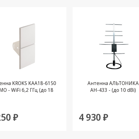
енна KROKS KAA18-6150
Антенна АЛЬТОНИКА
O - WiFi 6,2 ГГц (до 18
АН-433 - (до 10 dBi)
dBi)
250 ₽
4 930 ₽