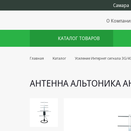
О Компани
КАТАЛОГ ТОВАРОВ
Комплекты августа
Главная
Каталог
Усиление Интернет сигнала 3G/4
Эфирное оборудование
АНТЕННА АЛЬТОНИКА АН-4
Android TV приставки
Блоки питания, Сетевые
адаптеры
Пульты дистанционного
управления
Спутниковое оборудование