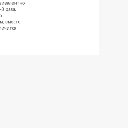
квивалентно
3 раза.
о
м, вместо
личится