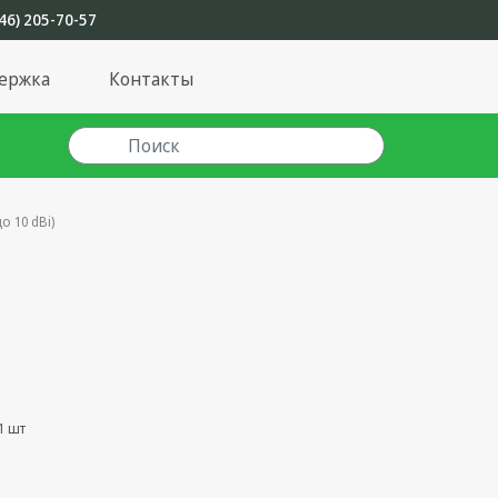
46) 205-70-57
ержка
Контакты
о 10 dBi)
1 шт