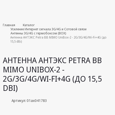
Комплекты
Главная
Каталог
августа
Усиление Интернет сигнала 3G/4G и Сотовой связи
Антенны 3G/4G с гермобоксом (BOX)
Антенна АНТЭКС Petra BB MIMO UniBox-2 - 2G/3G/4G/Wi-Fi+4G (до
Эфирное
15,5 dBi)
оборудование
Android TV
АНТЕННА АНТЭКС PETRA BB
приставки
MIMO UNIBOX-2 -
Блоки питания,
Сетевые
2G/3G/4G/WI-FI+4G (ДО 15,5
адаптеры
DBI)
Пульты
дистанционного
управления
Артикул: 01ax041783
Спутниковое
оборудование