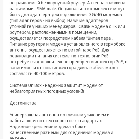
техника
встраиваемый безкорпусный роутер. Антенна снабжена
разъемами - SMA-male. Опционально в комплекте могут
Компьютерные
быть два адаптера для подключения 3G/4G модемов
комплектующие
(тип адаптеров - на выбор). Наличие адаптеров
уточняйте у наших менеджеров. Связь модема с ПК или
Системы
роутером, расположенными в помещении,
безопасности
осуществляется посредством кабеля "Витая пара".
Питание роутера и модема установленного в гермобокс
антенны осуществляется по витой паре PoE. Для
реализации питания системы по технологии PoE
потребуется дополнительно преобрести инжектор PoE, в
зависимости от типа инжектора длина кабеля может
составлять 40-100 метров.
Система UniBox - надежно защитит модем от
неблагоприятных погодных условий!
Достоинства:
Универсальная антенна с отличным усилением и
работающая во всех скоростных стандартах
Надежное крепление модема в боксе
Качественные разъемы для соединения модема и
антенны