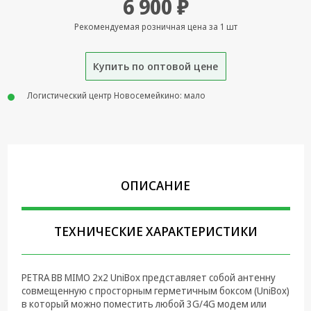
6 900 ₽
Крепеж,
Рекомендуемая розничная цена за 1 шт
Инструменты
Батарейки,
Купить по оптовой цене
Зарядные
устройства,
Логистический центр Новосемейкино: мало
Адаптеры
питания
Коммутационное
оборудование и
Телефония
ОПИСАНИЕ
Климатическая
техника
ТЕХНИЧЕСКИЕ ХАРАКТЕРИСТИКИ
Электрика
Светотехника
PETRA BB MIMO 2x2 UniBox представляет собой антенну
Товары для
совмещенную с просторным герметичным боксом (UniBox)
дома и Бытовая
в который можно поместить любой 3G/4G модем или