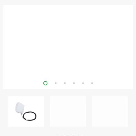
Кронштейны
под ТВ, ЖК, СВЧ
Кабельная
продукция
Усиление
Интернет
сигнала 3G/4G и
Сотовой связи
Сетевое
оборудование
Шнуры,
Штекеры,
Переходники
A/V, HDMI
Мобильные
аксессуары и
Аудиотехника