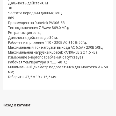
техника
Дальность действия, м
30
Компьютерные
Частота передачи данных, МГц
комплектующие
869
Преимущества Rubetek PAN06-5B
Системы
Тип подключения Z-Wave 869.0 МГц;
безопасности
Ретрансляция есть;
Дальность действия до 30 м;
Рабочее напряжение 110 - 230В AC ±10% 50Гц;
Максимальный ток нагрузки выхода AC 6,5А / 230В 50Гц;
Максимальная нагрузка Rubetek PAN06-5B 2 x 1,5 кВт;
Измерение энергопотребления отсутствует;
Рабочая температура 0 ºС…+40 ºС;
Минимальный диаметр подрозетника для монтажа Ø ≥ 50
мм;
Габариты 47,5 x 39 x 15,6 мм.
Назад в каталог