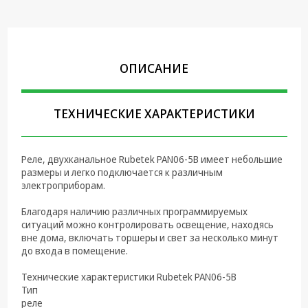
Крепеж,
Инструменты
Батарейки,
ОПИСАНИЕ
Зарядные
устройства,
Адаптеры
питания
ТЕХНИЧЕСКИЕ ХАРАКТЕРИСТИКИ
Коммутационное
оборудование и
Реле, двухканальное Rubetek PAN06-5B имеет небольшие
Телефония
размеры и легко подключается к различным
электроприборам.
Климатическая
техника
Благодаря наличию различных программируемых
ситуаций можно контролировать освещение, находясь
Электрика
вне дома, включать торшеры и свет за несколько минут
до входа в помещение.
Светотехника
Технические характеристики Rubetek PAN06-5B
Товары для
Тип
дома и Бытовая
реле