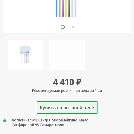
Кронштейны
под ТВ, ЖК, СВЧ
Кабельная
продукция
Усиление
Интернет
сигнала 3G/4G и
Сотовой связи
Сетевое
4 410 ₽
оборудование
Шнуры,
Рекомендуемая розничная цена за 1 шт
Штекеры,
Переходники
Купить по оптовой цене
A/V, HDMI
Мобильные
Логистический центр Новосемейкино: мало
аксессуары и
Санфировой 95-Самара: мало
Аудиотехника