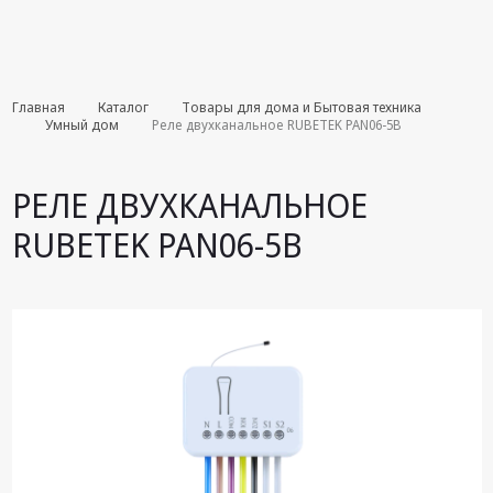
Комплекты
Главная
Каталог
Товары для дома и Бытовая техника
августа
Умный дом
Реле двухканальное RUBETEK PAN06-5B
Эфирное
оборудование
РЕЛЕ ДВУХКАНАЛЬНОЕ
Android TV
RUBETEK PAN06-5B
приставки
Блоки питания,
Сетевые
адаптеры
Пульты
дистанционного
управления
Спутниковое
оборудование