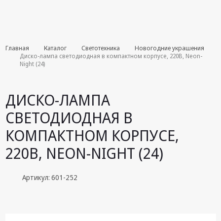
Комплекты
Главная
Каталог
Светотехника
Новогодние украшения
августа
Диско-лампа светодиодная в компактном корпусе, 220В, Neon-
Night (24)
Эфирное
оборудование
ДИСКО-ЛАМПА
Android TV
СВЕТОДИОДНАЯ В
приставки
КОМПАКТНОМ КОРПУСЕ,
Блоки питания,
Сетевые
220В, NEON-NIGHT (24)
адаптеры
Пульты
Артикул: 601-252
дистанционного
управления
Спутниковое
оборудование