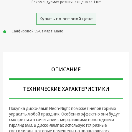
Рекомендуемая розничная цена за 1 шт
Крепеж,
Инструменты
Купить по оптовой цене
Батарейки,
Зарядные
Санфировой 95-Самара: мало
устройства,
Адаптеры
питания
Коммутационное
оборудование и
ОПИСАНИЕ
Телефония
Климатическая
техника
ТЕХНИЧЕСКИЕ ХАРАКТЕРИСТИКИ
Электрика
Покупка диско-ламп Neon-Night поможет неповторимо
Светотехника
украсить любой праздник. Особенно эффектно они будут
смотреться в сочетании с мерцающими новогодними
Товары для
гирляндами. В диско-лампах используются разные
дома и Бытовая
светодиоды, которые помещены на вращающуюся