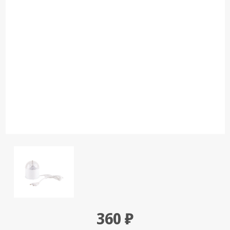
Кронштейны
под ТВ, ЖК, СВЧ
Кабельная
продукция
Усиление
Интернет
сигнала 3G/4G и
Сотовой связи
Сетевое
оборудование
Шнуры,
Штекеры,
Переходники
A/V, HDMI
Мобильные
360 ₽
аксессуары и
Аудиотехника