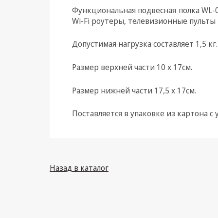
Функциональная подвесная полка WL-
Климатическая техника
Wi-Fi роутеры, телевизионные пульты
Электрика
Допустимая нагрузка составляет 1,5 кг.
Светотехника
Размер верхней части 10 x 17см.
Товары для дома и Бытовая
техника
Размер нижней части 17,5 х 17см.
Компьютерные
комплектующие
Поставляется в упаковке из картона с
Системы безопасности
Назад в каталог