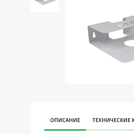
Кронштейны под ТВ, ЖК, СВЧ
Кабельная продукция
Усиление Интернет сигнала
3G/4G и Сотовой связи
Сетевое оборудование
Шнуры, Штекеры,
Переходники A/V, HDMI
Мобильные аксессуары и
Аудиотехника
Крепеж, Инструменты
Батарейки, Зарядные
устройства, Адаптеры
питания
ОПИСАНИЕ
ТЕХНИЧЕСКИЕ 
Коммутационное
оборудование и Телефония