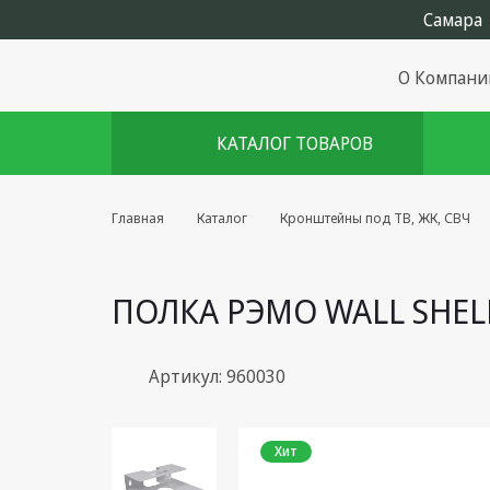
О Компани
КАТАЛОГ ТОВАРОВ
Комплекты августа
Главная
Каталог
Кронштейны под ТВ, ЖК, СВЧ
Эфирное оборудование
ПОЛКА РЭМО WALL SHELF-
Android TV приставки
Блоки питания, Сетевые
адаптеры
Артикул: 960030
Пульты дистанционного
управления
Хит
Спутниковое оборудование