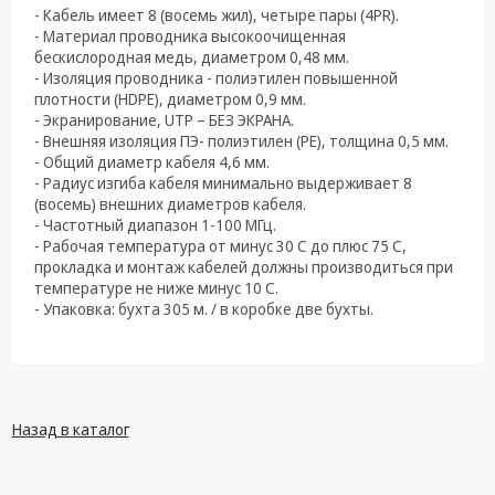
техника
- Кабель имеет 8 (восемь жил), четыре пары (4PR).
- Материал проводника высокоочищенная
Компьютерные
бескислородная медь, диаметром 0,48 мм.
комплектующие
- Изоляция проводника - полиэтилен повышенной
плотности (HDPE), диаметром 0,9 мм.
Системы
- Экранирование, UTP – БЕЗ ЭКРАНА.
безопасности
- Внешняя изоляция ПЭ- полиэтилен (PE), толщина 0,5 мм.
- Общий диаметр кабеля 4,6 мм.
- Радиус изгиба кабеля минимально выдерживает 8
(восемь) внешних диаметров кабеля.
- Частотный диапазон 1-100 МГц.
- Рабочая температура от минус 30 С до плюс 75 C,
прокладка и монтаж кабелей должны производиться при
температуре не ниже минус 10 С.
- Упаковка: бухта 305 м. / в коробке две бухты.
Назад в каталог