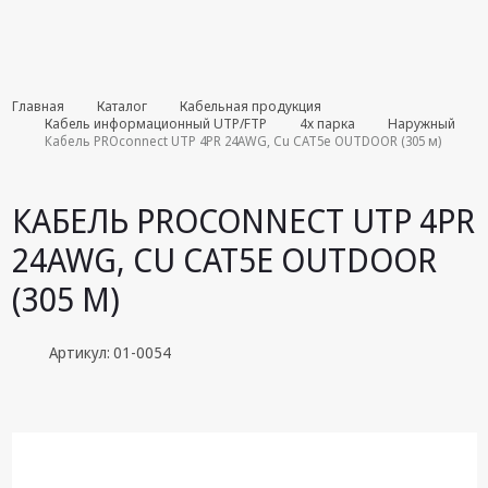
Комплекты
Главная
Каталог
Кабельная продукция
августа
Кабель информационный UTP/FTP
4х парка
Наружный
Кабель PROconnect UTP 4PR 24AWG, Cu CAT5e OUTDOOR (305 м)
Эфирное
оборудование
КАБЕЛЬ PROCONNECT UTP 4PR
Android TV
24AWG, CU CAT5E OUTDOOR
приставки
(305 М)
Блоки питания,
Сетевые
адаптеры
Артикул: 01-0054
Пульты
дистанционного
управления
Спутниковое
оборудование