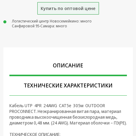
Купить по оптовой цене
Крепеж,
Инструменты
Логистический центр Новосемейкино: много
Батарейки,
Санфировой 95-Самара: много
Зарядные
устройства,
Адаптеры
питания
Коммутационное
ОПИСАНИЕ
оборудование и
Телефония
Климатическая
ТЕХНИЧЕСКИЕ ХАРАКТЕРИСТИКИ
техника
Электрика
Кабель UTP 4PR 24AWG CAT5e 305м OUTDOOR
PROCONNECT. Неэкранированная витая пара, материал
Светотехника
проводника высокоочищенная бескислородная медь,
диаметром 0,48 мм. (24 AWG). Материал оболочки – ПЭ(PE).
Товары для
дома и Бытовая
ТЕХНИЧЕСКОЕ ОПИСАНИЕ: