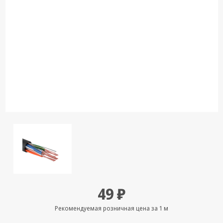
Кронштейны
под ТВ, ЖК, СВЧ
Кабельная
продукция
Усиление
Интернет
сигнала 3G/4G и
Сотовой связи
Сетевое
оборудование
Шнуры,
Штекеры,
Переходники
A/V, HDMI
49 ₽
Мобильные
аксессуары и
Рекомендуемая розничная цена за 1 м
Аудиотехника