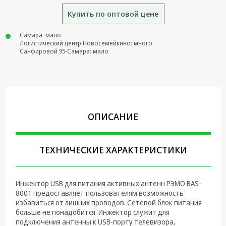
Купить по оптовой цене
Крепеж,
Инструменты
Самара: мало
Батарейки,
Логистический центр Новосемейкино: много
Санфировой 95-Самара: мало
Зарядные
устройства,
Адаптеры
питания
Коммутационное
оборудование и
ОПИСАНИЕ
Телефония
Климатическая
ТЕХНИЧЕСКИЕ ХАРАКТЕРИСТИКИ
техника
Электрика
Инжектор USB для питания активных антенн РЭМО BAS-
Светотехника
8001 предоставляет пользователям возможность
избавиться от лишних проводов. Сетевой блок питания
Товары для
больше не понадобится. Инжектор служит для
дома и Бытовая
подключения антенны к USB-порту телевизора,