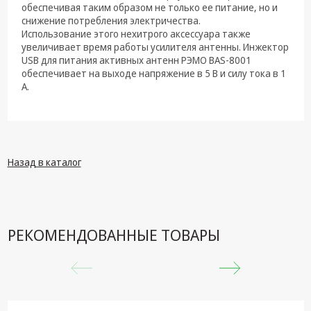
техника
обеспечивая таким образом не только ее питание, но и
снижение потребления электричества.
Компьютерные
Использование этого нехитрого аксессуара также
комплектующие
увеличивает время работы усилителя антенны. Инжектор
USB для питания активных антенн РЭМО BAS-8001
Системы
обеспечивает на выходе напряжение в 5 В и силу тока в 1
безопасности
А.
Назад в каталог
РЕКОМЕНДОВАННЫЕ ТОВАРЫ