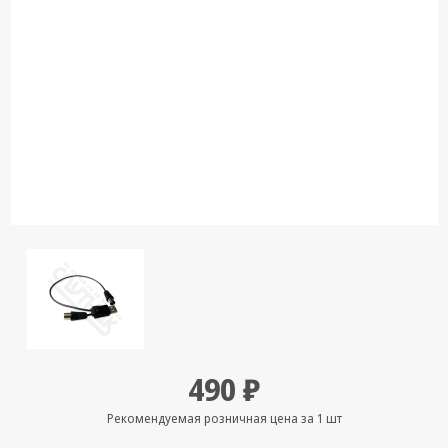
Кронштейны
под ТВ, ЖК, СВЧ
Кабельная
продукция
Усиление
Интернет
сигнала 3G/4G и
Сотовой связи
Сетевое
оборудование
Шнуры,
Штекеры,
Переходники
A/V, HDMI
490 ₽
Мобильные
аксессуары и
Рекомендуемая розничная цена за 1 шт
Аудиотехника