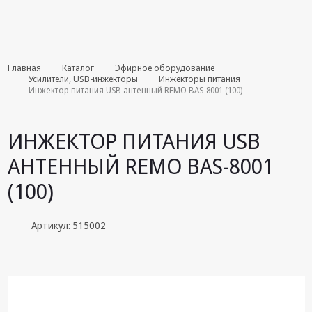
Комплекты
Главная
Каталог
Эфирное оборудование
августа
Усилители, USB-инжекторы
Инжекторы питания
Инжектор питания USB антенный REMO BAS-8001 (100)
Эфирное
оборудование
ИНЖЕКТОР ПИТАНИЯ USB
Android TV
АНТЕННЫЙ REMO BAS-8001
приставки
(100)
Блоки питания,
Сетевые
адаптеры
Артикул: 515002
Пульты
дистанционного
управления
Спутниковое
оборудование