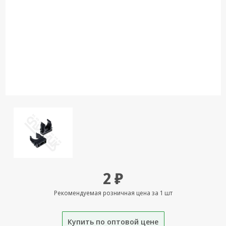
Кронштейны
под ТВ, ЖК, СВЧ
Кабельная
продукция
Усиление
Интернет
сигнала 3G/4G и
Сотовой связи
Сетевое
оборудование
Шнуры,
Штекеры,
Переходники
2 ₽
A/V, HDMI
Рекомендуемая розничная цена за 1 шт
Мобильные
аксессуары и
Аудиотехника
Купить по оптовой цене