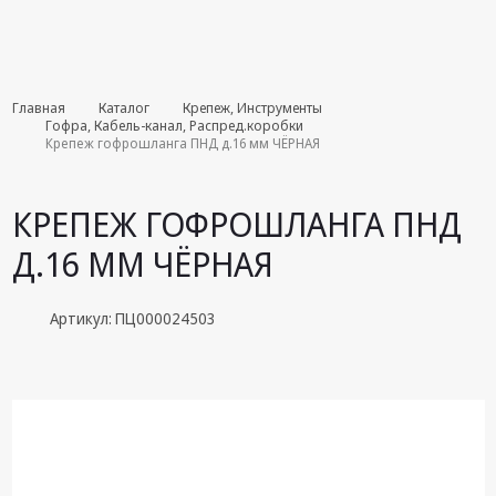
Комплекты
Главная
Каталог
Крепеж, Инструменты
августа
Гофра, Кабель-канал, Распред.коробки
Крепеж гофрошланга ПНД д.16 мм ЧЁРНАЯ
Эфирное
оборудование
КРЕПЕЖ ГОФРОШЛАНГА ПНД
Android TV
Д.16 ММ ЧЁРНАЯ
приставки
Блоки питания,
Артикул: ПЦ000024503
Сетевые
адаптеры
Пульты
дистанционного
управления
Спутниковое
оборудование