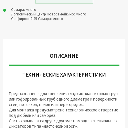
Крепеж,
Самара: много
Инструменты
Логистический центр Новосемейкино: много
Санфировой 95-Самара: много
Батарейки,
Зарядные
устройства,
Адаптеры
питания
ОПИСАНИЕ
Коммутационное
оборудование и
Телефония
ТЕХНИЧЕСКИЕ ХАРАКТЕРИСТИКИ
Климатическая
техника
Предназначены для крепления гладких пластиковых труб
Электрика
или гофрированных труб одного диаметра к поверхности
стен, потолков, полов или перегородок.
Светотехника
Для монтажа предусмотрено технологическое отверстие
под дюбель или саморез.
Товары для
Состыковываются друг с другом с помощью специальных
дома и Бытовая
фиксаторов типа «ласточкин хвост».