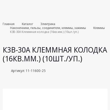
Комплекты
Главная
Каталог
Электрика
августа
Наконечники, гильзы, соединители, клеммы, зажимы
Клеммы
К3В-30А Клеммная колодка (16кв.мм.) (10шт./уп.)
Эфирное
оборудование
К3В-30А КЛЕММНАЯ КОЛОДКА
Android TV
(16КВ.ММ.) (10ШТ./УП.)
приставки
Блоки питания,
Артикул: 11-11600-25
Сетевые
адаптеры
Пульты
дистанционного
управления
Спутниковое
оборудование