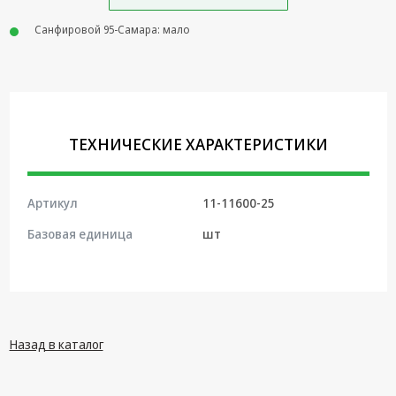
Крепеж,
Санфировой 95-Самара: мало
Инструменты
Батарейки,
Зарядные
устройства,
Адаптеры
ТЕХНИЧЕСКИЕ ХАРАКТЕРИСТИКИ
питания
Коммутационное
оборудование и
Артикул
11-11600-25
Телефония
Базовая единица
шт
Климатическая
техника
Электрика
Светотехника
Назад в каталог
Товары для
дома и Бытовая