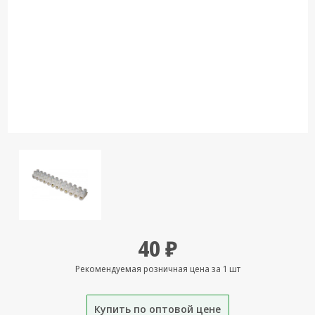
Кронштейны
под ТВ, ЖК, СВЧ
Кабельная
продукция
Усиление
Интернет
сигнала 3G/4G и
Сотовой связи
Сетевое
оборудование
Шнуры,
Штекеры,
Переходники
40 ₽
A/V, HDMI
Рекомендуемая розничная цена за 1 шт
Мобильные
аксессуары и
Аудиотехника
Купить по оптовой цене