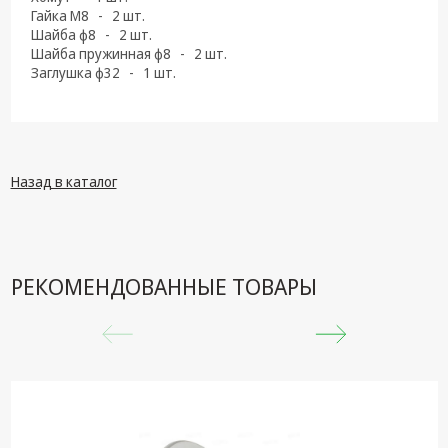
техника
Гайка М8 - 2 шт.
Шайба ф8 - 2 шт.
Компьютерные
Шайба пружинная ф8 - 2 шт.
комплектующие
Заглушка ф32 - 1 шт.
Системы
безопасности
Назад в каталог
РЕКОМЕНДОВАННЫЕ ТОВАРЫ