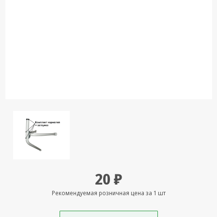
Кронштейны
под ТВ, ЖК, СВЧ
Кабельная
продукция
Усиление
Интернет
сигнала 3G/4G и
Сотовой связи
Сетевое
оборудование
Шнуры,
Штекеры,
Переходники
20 ₽
A/V, HDMI
Мобильные
Рекомендуемая розничная цена за 1 шт
аксессуары и
Аудиотехника