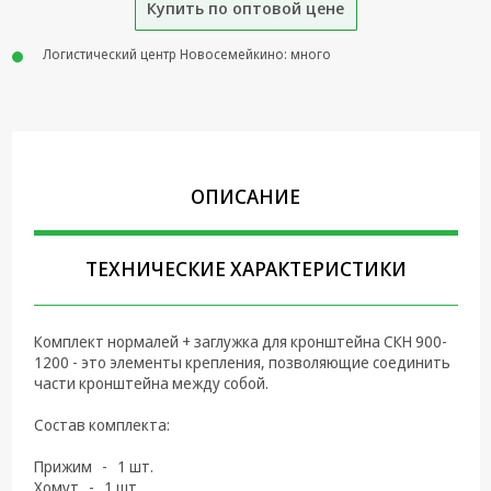
Купить по оптовой цене
Крепеж,
Инструменты
Логистический центр Новосемейкино: много
Батарейки,
Зарядные
устройства,
Адаптеры
питания
ОПИСАНИЕ
Коммутационное
оборудование и
Телефония
ТЕХНИЧЕСКИЕ ХАРАКТЕРИСТИКИ
Климатическая
техника
Комплект нормалей + заглужка для кронштейна СКН 900-
1200 - это элементы крепления, позволяющие соединить
Электрика
части кронштейна между собой.
Светотехника
Состав комплекта:
Товары для
Прижим - 1 шт.
дома и Бытовая
Хомут - 1 шт.