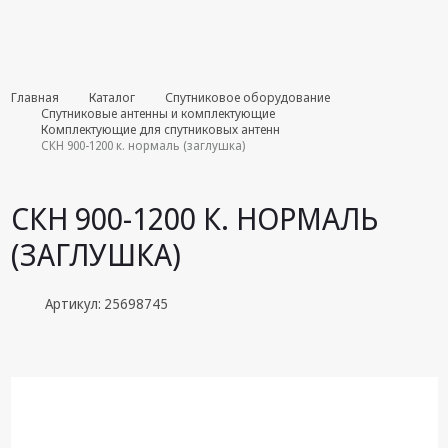
Комплекты
Главная
Каталог
Спутниковое оборудование
августа
Спутниковые антенны и комплектующие
Комплектующие для спутниковых антенн
СКН 900-1200 к. нормаль (заглушка)
Эфирное
оборудование
СКН 900-1200 К. НОРМАЛЬ
Android TV
приставки
(ЗАГЛУШКА)
Блоки питания,
Сетевые
Артикул: 25698745
адаптеры
Пульты
дистанционного
управления
Спутниковое
оборудование