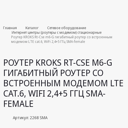
Комплекты
Главная
Каталог
Сетевое оборудование
августа
Интернет центры (роутеры с модемом) стационарные
Роутер KROKS Rt-Cse m6-G гигабитный роутер со встроенным
модемом LTE cat.6, WiFi 2,4+5 ГГц SMA-female
Эфирное
оборудование
РОУТЕР KROKS RT-CSE M6-G
Android TV
приставки
ГИГАБИТНЫЙ РОУТЕР СО
Блоки питания,
ВСТРОЕННЫМ МОДЕМОМ LTE
Сетевые
адаптеры
CAT.6, WIFI 2,4+5 ГГЦ SMA-
Пульты
FEMALE
дистанционного
управления
Артикул: 2268 SMA
Спутниковое
оборудование