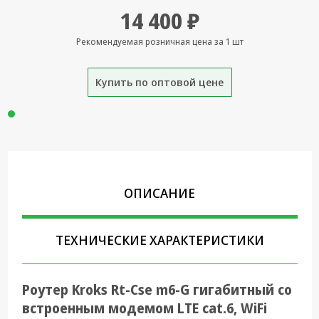
14 400 ₽
Крепеж,
Инструменты
Рекомендуемая розничная цена за 1 шт
Батарейки,
Зарядные
Купить по оптовой цене
устройства,
Адаптеры
питания
Коммутационное
оборудование и
Телефония
ОПИСАНИЕ
Климатическая
техника
ТЕХНИЧЕСКИЕ ХАРАКТЕРИСТИКИ
Электрика
Светотехника
Роутер Kroks Rt-Cse m6-G гигабитный со
Товары для
встроенным модемом LTE cat.6, WiFi
дома и Бытовая