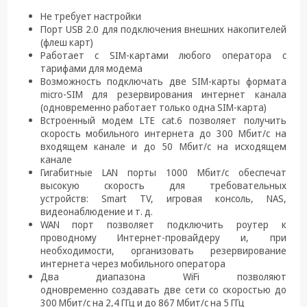
Не требует настройки
Порт USB 2.0 для подключения внешних накопителей
(флеш карт)
Работает с SIM-картами любого оператора с
тарифами для модема
Возможность подключать две SIM-карты формата
micro-SIM для резервирования интернет канала
(одновременно работает только одна SIM-карта)
Встроенный модем LTE cat.6 позволяет получить
скорость мобильного интернета до 300 Мбит/c на
входящем канале и до 50 Мбит/c на исходящем
канале
Гигабитные LAN порты 1000 Мбит/c обеспечат
высокую скорость для требовательных
устройств: Smart TV, игровая консоль, NAS,
видеонаблюдение и т. д.
WAN порт позволяет подключить роутер к
проводному Интернет-провайдеру и, при
необходимости, организовать резервирование
интернета через мобильного оператора
Два диапазона WiFi позволяют
одновременно создавать две сети со скоростью до
300 Мбит/с на 2,4 ГГц и до 867 Мбит/с на 5 ГГц