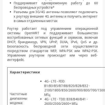
Поддерживает одновременную работу до 60
беспроводных устройств*
Разъемы для 3G/4G антенны позволяют подключить
к роутеру внешние 4G антенны и получить интернет
в самых отдаленных местах
Роутер работает под управлением операционной
системы OpenWRT и поддерживает большинство
востребованных сетевых функций и сервисов, включая
DHCP, брандмаэур, VPN, UPnP, DLNA, IPv6, QoS и др.
Безопасность беспроводной сети осуществляется
посредством стандартов WEP, WPA-PSK или WPA2-PSK.
Управление роутером происходит или через веб-
интерфейс.
Характеристики
4G - LTE - FDD:
B1/B3/B5/B7/B8/B20/B28/B32 -
2100/1800/850/2600/900/800/700/1500
Частотные
МГц;
диапазоны
4G - LTE - TDD: B38/B40/B41 -
модема:
2600/2300/2600+ МГц