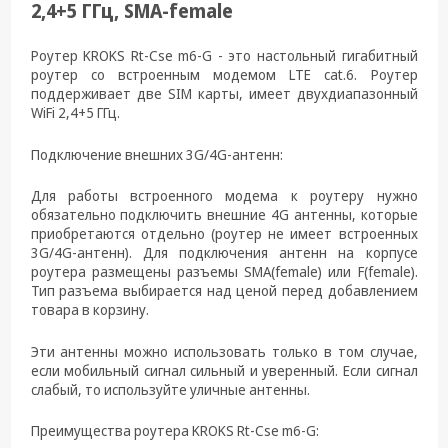
техника
2,4+5 ГГц, SMA-female
Компьютерные
Роутер KROKS Rt-Cse m6-G - это настольный гигабитный
комплектующие
роутер со встроенным модемом LTE cat.6. Роутер
поддерживает две SIM карты, имеет двухдиапазонный
Системы
WiFi 2,4+5 ГГц.
безопасности
Подключение внешних 3G/4G-антенн:
Для работы встроенного модема к роутеру нужно
обязательно подключить внешние 4G антенны, которые
приобретаются отдельно (роутер не имеет встроенных
3G/4G-антенн). Для подключения антенн на корпусе
роутера размещены разъемы SMA(female) или F(female).
Тип разъема выбирается над ценой перед добавлением
товара в корзину.
Эти антенны можно использовать только в том случае,
если мобильный сигнал сильный и уверенный. Если сигнал
слабый, то используйте уличные антенны.
Преимущества роутера KROKS Rt-Cse m6-G: