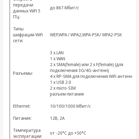
передачи
до 867 Мбит/c
данных WiFi 5
ГГц:
Типы
шифрации WiFi
WEP,WPA / WPA2,WPA-PSK/ WPA2-PSK
сети:
3 x LAN
1 x WAN
2 x SMA(female) или 2 x F(female) (для
подключения 3G/4G-антенн)
Разъемы:
4 x RP-SMA для подключения WiFi антенн
1 x USB 2.0
2 x micro-SIM
разъем питания
Ethernet:
10/100/1000 Мбит/с
Питание:
12В, 2А
Температура
от -20°С до +50°С
эксплуатации: