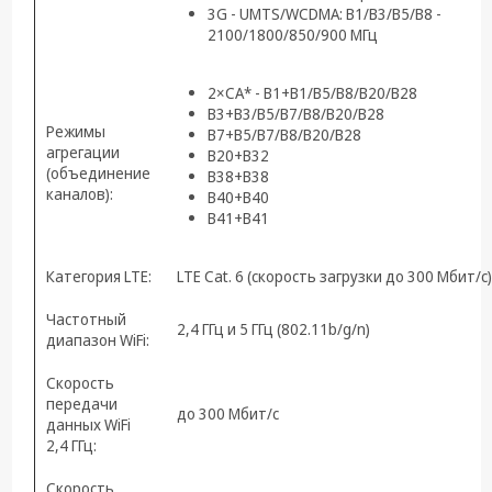
3G - UMTS/WCDMA: B1/B3/B5/B8 -
2100/1800/850/900 МГц
2×СА* - B1+B1/B5/B8/B20/B28
B3+B3/B5/B7/B8/B20/B28
Режимы
B7+B5/B7/B8/B20/B28
агрегации
B20+B32
(объединение
B38+B38
каналов):
B40+B40
B41+B41
Категория LTE:
LTE Cat. 6 (скорость загрузки до 300 Мбит/с)
Частотный
2,4 ГГц и 5 ГГц (802.11b/g/n)
диапазон WiFi:
Скорость
передачи
до 300 Мбит/c
данных WiFi
2,4 ГГц:
Скорость