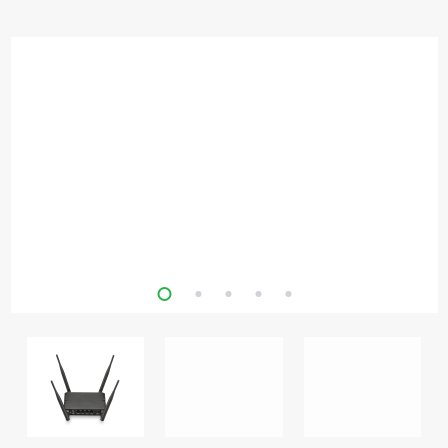
Кронштейны
под ТВ, ЖК, СВЧ
Кабельная
продукция
Усиление
Интернет
сигнала 3G/4G и
Сотовой связи
Сетевое
оборудование
Шнуры,
Штекеры,
Переходники
A/V, HDMI
Мобильные
аксессуары и
Аудиотехника