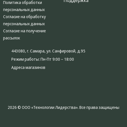
Поддержка
Политика обработки
Кронштейны
персональных данных
под ТВ, ЖК, СВЧ
Согласие на обработку
персональных данных
Кабельная
Согласие на получение
продукция
рассылок
Усиление
Интернет
443080, г. Самара, ул. Санфировой, д.95
сигнала 3G/4G и
Сотовой связи
Режим работы:
Пн-Пт 9:00 – 18:00
Адреса магазинов
Сетевое
оборудование
Шнуры,
Штекеры,
Переходники
A/V, HDMI
2026 © ООО «Технологии Лидерства». Все права защищены
Мобильные
аксессуары и
Аудиотехника