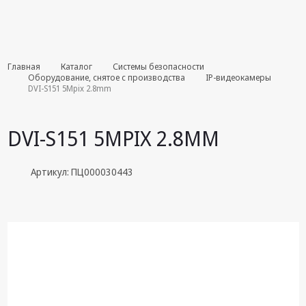
Комплекты
Главная
Каталог
Системы безопасности
августа
Оборудование, снятое с производства
IP-видеокамеры
DVI-S151 5Mpix 2.8mm
Эфирное
оборудование
DVI-S151 5MPIX 2.8MM
Android TV
приставки
Артикул: ПЦ000030443
Блоки питания,
Сетевые
адаптеры
Пульты
дистанционного
управления
Спутниковое
оборудование