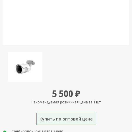
Кронштейны
под ТВ, ЖК, СВЧ
Кабельная
продукция
Усиление
Интернет
сигнала 3G/4G и
Сотовой связи
Сетевое
оборудование
Шнуры,
5 500 ₽
Штекеры,
Переходники
Рекомендуемая розничная цена за 1 шт
A/V, HDMI
Мобильные
Купить по оптовой цене
аксессуары и
Аудиотехника
Санфировой 95-Самара: мало