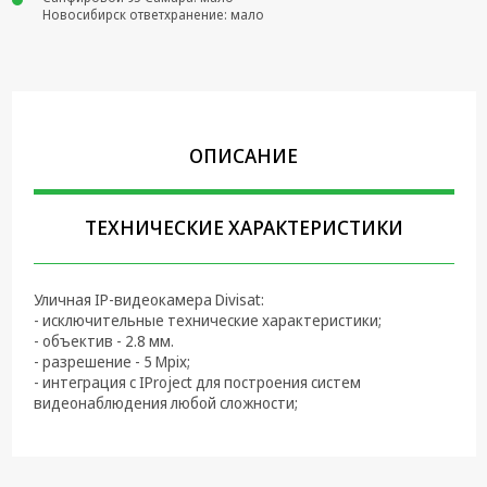
Новосибирск ответхранение: мало
Крепеж,
Инструменты
Батарейки,
Зарядные
устройства,
ОПИСАНИЕ
Адаптеры
питания
Коммутационное
ТЕХНИЧЕСКИЕ ХАРАКТЕРИСТИКИ
оборудование и
Телефония
Уличная IP-видеокамера Divisat:
Климатическая
- исключительные технические характеристики;
техника
- объектив - 2.8 мм.
- разрешение - 5 Mpix;
Электрика
- интеграция с IProject для построения систем
видеонаблюдения любой сложности;
Светотехника
Товары для
дома и Бытовая