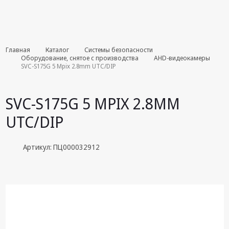
Комплекты
Главная
Каталог
Системы безопасности
августа
Оборудование, снятое с производства
AHD-видеокамеры
SVC-S175G 5 Mpix 2.8mm UTC/DIP
Эфирное
оборудование
SVC-S175G 5 MPIX 2.8MM
Android TV
UTC/DIP
приставки
Блоки питания,
Артикул: ПЦ000032912
Сетевые
адаптеры
Пульты
дистанционного
управления
Спутниковое
оборудование