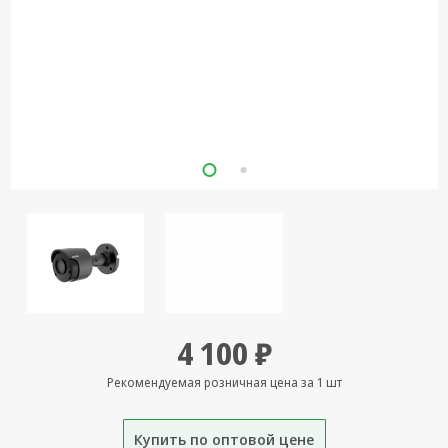
Кронштейны
под ТВ, ЖК, СВЧ
Кабельная
продукция
Усиление
Интернет
сигнала 3G/4G и
Сотовой связи
Сетевое
оборудование
Шнуры,
Штекеры,
Переходники
4 100 ₽
A/V, HDMI
Рекомендуемая розничная цена за 1 шт
Мобильные
аксессуары и
Аудиотехника
Купить по оптовой цене