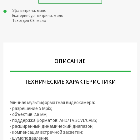
Крепеж,
Уфа витрина: мало
Инструменты
Екатеринбург витрина: мало
Техотдел СБ: мало
Батарейки,
Зарядные
устройства,
Адаптеры
питания
ОПИСАНИЕ
Коммутационное
оборудование и
Телефония
ТЕХНИЧЕСКИЕ ХАРАКТЕРИСТИКИ
Климатическая
техника
Уличная мультиформатная видеокамера:
Электрика
- разрешение 5 Mpix;
- объектив 2.8 мм;
Светотехника
- поддержка форматов: AHD/TVI/CVI/CVBS;
- расширенный динамический диапазон;
Товары для
- компенсация встречной засветки;
дома и Бытовая
- шумоподавление.