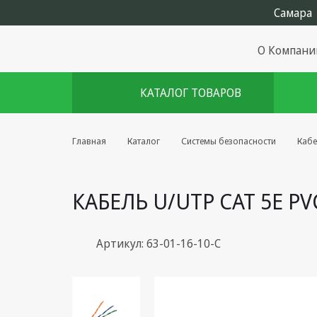
О Компани
КАТАЛОГ ТОВАРОВ
Комплекты августа
Главная
Каталог
Системы безопасности
Кабе
Эфирное оборудование
КАБЕЛЬ U/UTP CAT 5Е PV
Android TV приставки
Блоки питания, Сетевые
адаптеры
Артикул: 63-01-16-10-С
Пульты дистанционного
управления
Спутниковое оборудование