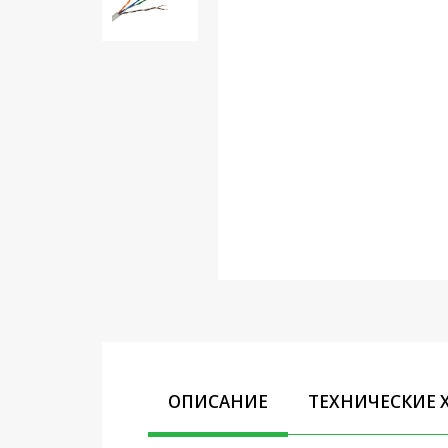
Кронштейны под ТВ, ЖК, СВЧ
Кабельная продукция
Усиление Интернет сигнала
3G/4G и Сотовой связи
Сетевое оборудование
Шнуры, Штекеры,
Переходники A/V, HDMI
Мобильные аксессуары и
Аудиотехника
Крепеж, Инструменты
Батарейки, Зарядные
устройства, Адаптеры
питания
ОПИСАНИЕ
ТЕХНИЧЕСКИЕ 
Коммутационное
оборудование и Телефония