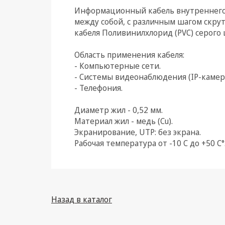
Информационный кабель внутреннего и
Климатическая техника
между собой, с различным шагом скру
кабеля Поливинилхлорид (PVC) серого 
Электрика
Область применения кабеля:
Светотехника
- Компьютерные сети.
- Системы видеонаблюдения (IP-камер
Товары для дома и Бытовая
- Телефония.
техника
Компьютерные
Диаметр жил - 0,52 мм.
комплектующие
Материал жил - медь (Cu).
Экранирование, UTP: без экрана.
Системы безопасности
Рабочая температура от -10 С до +50 C°
Назад в каталог