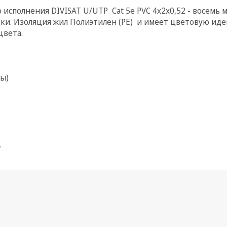
сполнения DIVISAT U/UTP Cat 5е PVC 4х2х0,52 - восемь
тки. Изоляция жил Полиэтилен (PЕ) и имеет цветовую и
цвета.
ы)
.