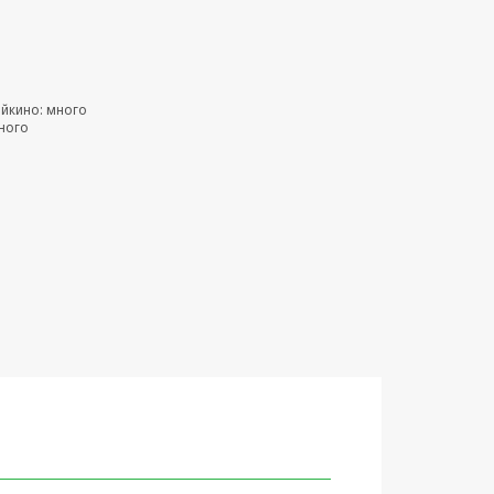
ейкино: много
ного