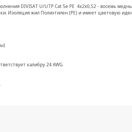
лнения DIVISAT U/UTP Cat 5e PE 4х2х0,52 - восемь медн
тки. Изоляция жил Полиэтилен (РЕ) и имеет цветовую ид
ы)
ответствует калибру 24 AWG.
.