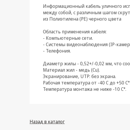
Информационный кабель уличного испо
Климатическая техника
между собой, с различным шагом скру
из Полиэтилена (PE) черного цвета
Электрика
Область применения кабеля:
Светотехника
- Компьютерные сети.
- Системы видеонаблюдения (IP-камер
Товары для дома и Бытовая
- Телефония.
техника
Компьютерные
Диаметр жилы - 0,52+/-0,02 мм, что со
комплектующие
Материал жил - медь (Cu).
Экранирование, UTP: без экрана.
Системы безопасности
Рабочая температура от -40 С до +50 C°
Температура монтажа не ниже -10 С°.
Назад в каталог