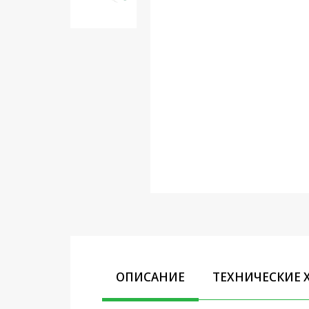
Кронштейны под ТВ, ЖК, СВЧ
Кабельная продукция
Усиление Интернет сигнала
3G/4G и Сотовой связи
Сетевое оборудование
Шнуры, Штекеры,
Переходники A/V, HDMI
Мобильные аксессуары и
Аудиотехника
Крепеж, Инструменты
Батарейки, Зарядные
устройства, Адаптеры
питания
ОПИСАНИЕ
ТЕХНИЧЕСКИЕ 
Коммутационное
оборудование и Телефония