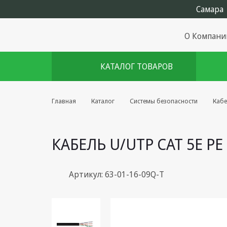
О Компани
КАТАЛОГ ТОВАРОВ
Комплекты августа
Главная
Каталог
Системы безопасности
Кабе
Эфирное оборудование
КАБЕЛЬ U/UTP CAT 5E PE
Android TV приставки
Блоки питания, Сетевые
адаптеры
Артикул: 63-01-16-09Q-Т
Пульты дистанционного
управления
Спутниковое оборудование