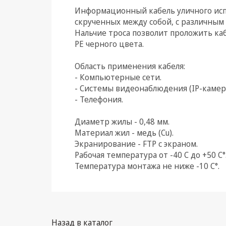
Информационный кабель уличного испо
Климатическая техника
скрученных между собой, с различным
Нальчие троса позволит проложить каб
Электрика
РЕ черного цвета.
Светотехника
Область применения кабеля:
- Компьютерные сети.
Товары для дома и Бытовая
- Системы видеонаблюдения (IP-камер
техника
- Телефония.
Компьютерные
комплектующие
Диаметр жилы - 0,48 мм.
Материал жил - медь (Cu).
Системы безопасности
Экранирование - FTP с экраном.
Рабочая температура от -40 С до +50 C°
Температура монтажа не ниже -10 С°.
Назад в каталог