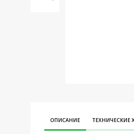
Кронштейны под ТВ, ЖК, СВЧ
Кабельная продукция
Усиление Интернет сигнала
3G/4G и Сотовой связи
Сетевое оборудование
Шнуры, Штекеры,
Переходники A/V, HDMI
Мобильные аксессуары и
Аудиотехника
Крепеж, Инструменты
Батарейки, Зарядные
устройства, Адаптеры
питания
ОПИСАНИЕ
ТЕХНИЧЕСКИЕ 
Коммутационное
оборудование и Телефония