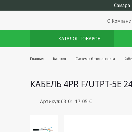
О Компани
КАТАЛОГ ТОВАРОВ
Комплекты августа
Главная
Каталог
Системы безопасности
Кабе
Эфирное оборудование
КАБЕЛЬ 4PR F/UTPT-5E 2
Android TV приставки
Блоки питания, Сетевые
адаптеры
Артикул: 63-01-17-05-С
Пульты дистанционного
управления
Спутниковое оборудование