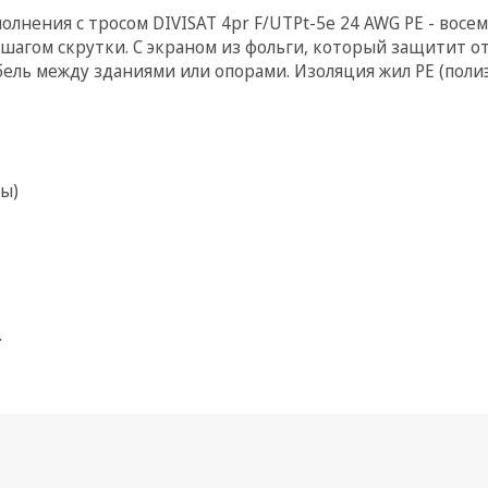
лнения с тросом DIVISAT 4pr F/UTPt-5e 24 AWG PE - восе
 шагом скрутки. С экраном из фольги, который защитит 
ель между зданиями или опорами. Изоляция жил РЕ (полиэ
ы)
.