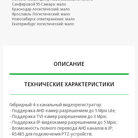
Санфировой 95-Самара: мало
Крепеж,
Краснодар логистический: мало
Ярославль Логистический: мало
Инструменты
Новосибирск ответхранение: мало
Екатеринбург логистический: мало
Батарейки,
Зарядные
устройства,
Адаптеры
питания
Коммутационное
ОПИСАНИЕ
оборудование и
Телефония
ТЕХНИЧЕСКИЕ ХАРАКТЕРИСТИКИ
Климатическая
техника
Электрика
Гибридный 4-х канальный видеорегистратор:
- Поддержка AHD-камер разрешением до 5 Mpix Lite;
Светотехника
- Поддержка TVI-камер разрешением до 3 Mpix;
- Поддержка IP-видеокамер разрешением до 5 Mpix;
Товары для
- Возможность полного перевода AHD каналов в IP;
дома и Бытовая
- RS485 для подключения PTZ-устройств;