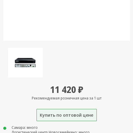
Кронштейны
под ТВ, ЖК, СВЧ
Кабельная
продукция
Усиление
Интернет
сигнала 3G/4G и
Сотовой связи
Сетевое
оборудование
11 420 ₽
Шнуры,
Штекеры,
Рекомендуемая розничная цена за 1 шт
Переходники
A/V, HDMI
Купить по оптовой цене
Мобильные
аксессуары и
Самара: много
Аудиотехника
Логистический центр Новосемейкино: много