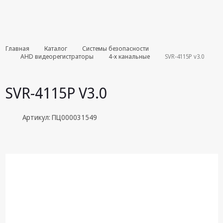
Комплекты
Главная
Каталог
Системы безопасности
августа
АНD видеорегистраторы
4-х канальные
SVR-4115P v3.0
Эфирное
оборудование
SVR-4115P V3.0
Android TV
приставки
Артикул: ПЦ000031549
Блоки питания,
Сетевые
адаптеры
Пульты
дистанционного
управления
Спутниковое
оборудование