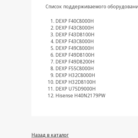
Cписок поддерживаемого оборудовани
Климатическая техника
DEXP F40C8000H
Электрика
DEXP F43C8000H
DEXP F43D8100H
Светотехника
DEXP F43С8000H
Товары для дома и Бытовая
DEXP F49C8000H
техника
DEXP F49D8100H
DEXP F49D8200H
Компьютерные
DEXP F55C8000H
комплектующие
DEXP H32C8000H
DEXP H32D8100H
Системы безопасности
DEXP U75D9000H
Hisense H40N2179PW
Назад в каталог