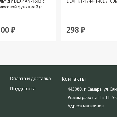
льт ДУ DEXP AN-1603 с
DEXP KT-1744 (F40D7100M
олосовой функцией (с
рейками Huayu alkaline в
комплекте)
100 ₽
298 ₽
Оплата и доставка
Контакты
Поддержка
443080, г. Самара, ул. С
Режим работы:
Пн-Пт 9:0
Адреса магазинов