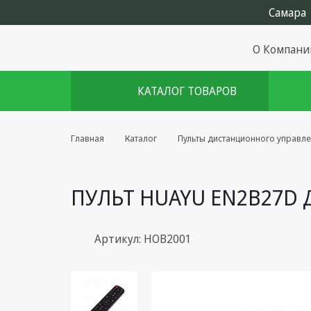
О Компани
КАТАЛОГ ТОВАРОВ
Комплекты августа
Главная
Каталог
Пульты дистанционного управл
Эфирное оборудование
ПУЛЬТ HUAYU EN2B27D Д
Android TV приставки
Блоки питания, Сетевые
адаптеры
Артикул: HOB2001
Пульты дистанционного
управления
Спутниковое оборудование