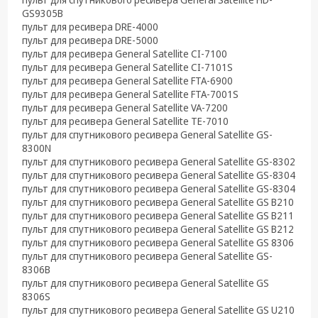
техника
GS9305B
пульт для ресивера DRE-4000
Компьютерные
пульт для ресивера DRE-5000
комплектующие
пульт для ресивера General Satellite CI-7100
пульт для ресивера General Satellite CI-7101S
Системы
пульт для ресивера General Satellite FTA-6900
безопасности
пульт для ресивера General Satellite FTA-7001S
пульт для ресивера General Satellite VA-7200
пульт для ресивера General Satellite TE-7010
пульт для спутникового ресивера General Satellite GS-
8300N
пульт для спутникового ресивера General Satellite GS-8302
пульт для спутникового ресивера General Satellite GS-8304
пульт для спутникового ресивера General Satellite GS-8304
пульт для спутникового ресивера General Satellite GS B210
пульт для спутникового ресивера General Satellite GS B211
пульт для спутникового ресивера General Satellite GS B212
пульт для спутникового ресивера General Satellite GS 8306
пульт для спутникового ресивера General Satellite GS-
8306B
пульт для спутникового ресивера General Satellite GS
8306S
пульт для спутникового ресивера General Satellite GS U210