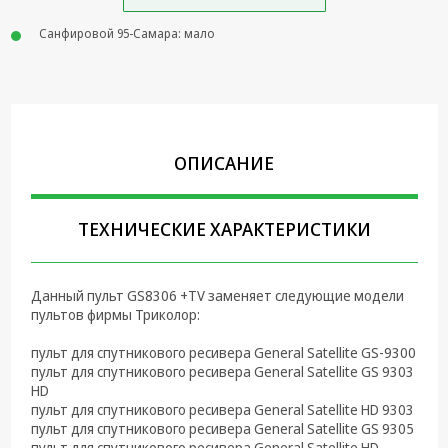
Крепеж,
Санфировой 95-Самара: мало
Инструменты
Батарейки,
Зарядные
устройства,
Адаптеры
ОПИСАНИЕ
питания
Коммутационное
оборудование и
ТЕХНИЧЕСКИЕ ХАРАКТЕРИСТИКИ
Телефония
Климатическая
Данный пульт GS8306 +TV заменяет следующие модели
техника
пультов фирмы Триколор:
Электрика
пульт для спутникового ресивера General Satellite GS-9300
пульт для спутникового ресивера General Satellite GS 9303
Светотехника
HD
пульт для спутникового ресивера General Satellite HD 9303
Товары для
пульт для спутникового ресивера General Satellite GS 9305
дома и Бытовая
пульт для спутникового ресивера General Satellite HD-