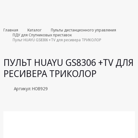
Комплекты
Главная
Каталог
Пульты дистанционного управления
августа
ПДУ для Спутниковых приставок
Пульт HUAYU GS8306 +TV для ресивера ТРИКОЛОР
Эфирное
оборудование
ПУЛЬТ HUAYU GS8306 +TV ДЛЯ
Android TV
РЕСИВЕРА ТРИКОЛОР
приставки
Блоки питания,
Артикул: HOB929
Сетевые
адаптеры
Пульты
дистанционного
управления
Спутниковое
оборудование