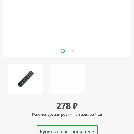
Кронштейны
под ТВ, ЖК, СВЧ
Кабельная
продукция
Усиление
Интернет
сигнала 3G/4G и
Сотовой связи
Сетевое
оборудование
Шнуры,
Штекеры,
Переходники
278 ₽
A/V, HDMI
Рекомендуемая розничная цена за 1 шт
Мобильные
аксессуары и
Аудиотехника
Купить по оптовой цене