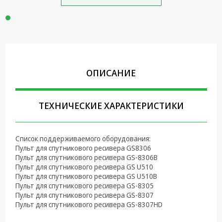
Крепеж,
Инструменты
Батарейки,
Зарядные
устройства,
Адаптеры
ОПИСАНИЕ
питания
Коммутационное
ТЕХНИЧЕСКИЕ ХАРАКТЕРИСТИКИ
оборудование и
Телефония
Климатическая
Cписок поддерживаемого оборудования:
техника
Пульт для спутникового ресивера GS8306
Пульт для спутникового ресивера GS-8306B
Электрика
Пульт для спутникового ресивера GS U510
Пульт для спутникового ресивера GS U510B
Пульт для спутникового ресивера GS-8305
Светотехника
Пульт для спутникового ресивера GS-8307
Пульт для спутникового ресивера GS-8307HD
Товары для
дома и Бытовая