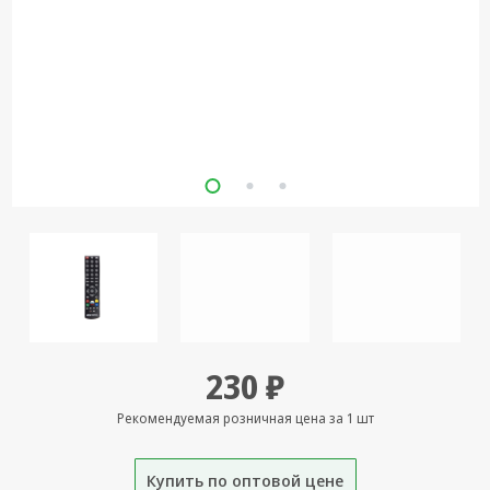
Кронштейны
под ТВ, ЖК, СВЧ
Кабельная
продукция
Усиление
Интернет
сигнала 3G/4G и
Сотовой связи
Сетевое
оборудование
Шнуры,
Штекеры,
Переходники
230 ₽
A/V, HDMI
Рекомендуемая розничная цена за 1 шт
Мобильные
аксессуары и
Аудиотехника
Купить по оптовой цене