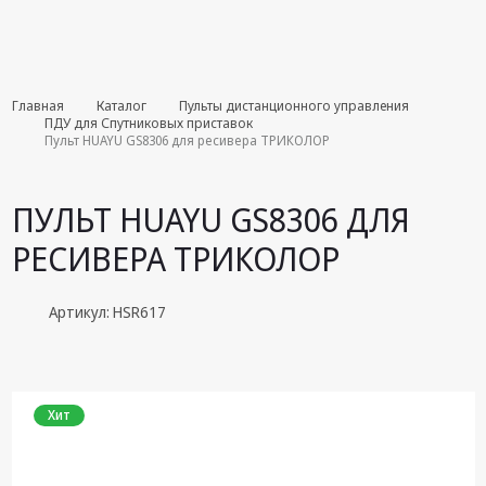
Комплекты
Главная
Каталог
Пульты дистанционного управления
августа
ПДУ для Спутниковых приставок
Пульт HUAYU GS8306 для ресивера ТРИКОЛОР
Эфирное
оборудование
ПУЛЬТ HUAYU GS8306 ДЛЯ
Android TV
РЕСИВЕРА ТРИКОЛОР
приставки
Блоки питания,
Артикул: HSR617
Сетевые
адаптеры
Пульты
дистанционного
Хит
управления
Спутниковое
оборудование