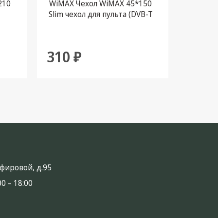
210
WiMAX Чехол WiMAX 45*150
Чехол
Slim чехол для пульта (DVB-T
Cadena)
310 ₽
310 
анфировой, д.95
0 – 18:00