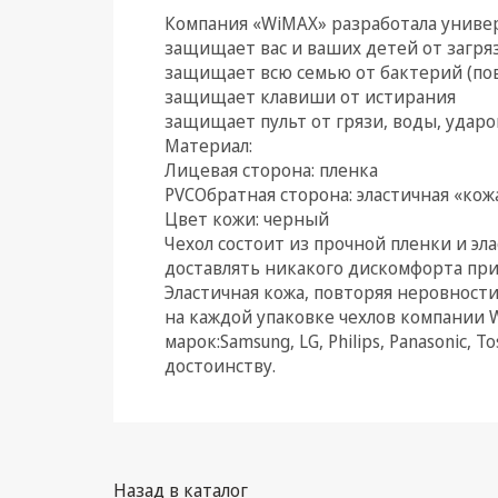
Компания «WiMAX» разработала универ
Климатическая техника
защищает вас и ваших детей от загря
защищает всю семью от бактерий (по
Электрика
защищает клавиши от истирания
защищает пульт от грязи, воды, ударо
Светотехника
Материал:
Лицевая сторона: пленка
Товары для дома и Бытовая
PVCОбратная сторона: эластичная «кож
техника
Цвет кожи: черный
Компьютерные
Чехол состоит из прочной пленки и эл
комплектующие
доставлять никакого дискомфорта при
Эластичная кожа, повторяя неровности
Системы безопасности
на каждой упаковке чехлов компании 
марок:Samsung, LG, Philips, Panasonic,
достоинству.
Назад в каталог