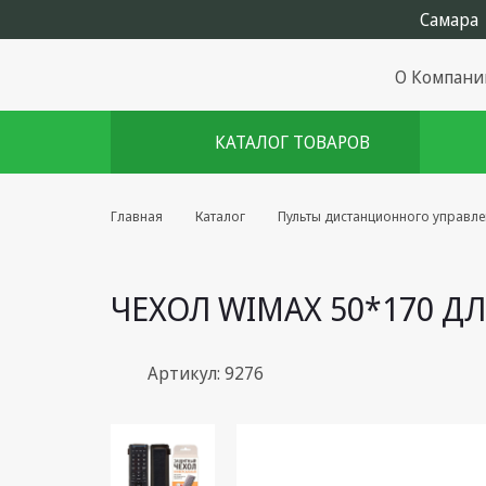
О Компани
КАТАЛОГ ТОВАРОВ
Комплекты августа
Главная
Каталог
Пульты дистанционного управл
Эфирное оборудование
ЧЕХОЛ WIMAX 50*170 Д
Android TV приставки
Блоки питания, Сетевые
адаптеры
Артикул: 9276
Пульты дистанционного
управления
Спутниковое оборудование