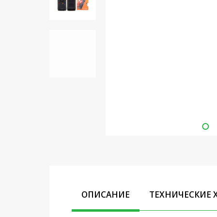
Кронштейны под ТВ, ЖК, СВЧ
Кабельная продукция
Усиление Интернет сигнала
3G/4G и Сотовой связи
Сетевое оборудование
Шнуры, Штекеры,
Переходники A/V, HDMI
Мобильные аксессуары и
Аудиотехника
Крепеж, Инструменты
Батарейки, Зарядные
устройства, Адаптеры
питания
ОПИСАНИЕ
ТЕХНИЧЕСКИЕ 
Коммутационное
оборудование и Телефония