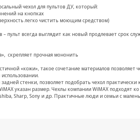
сальный чехол для пультов ДУ, который:
знений на кнопках
верхность легко чистить моющим средством)
в – пульт всегда выглядит как новый продлевает срок слу
а», скрепляет прочная мононить
астичной «кожи», такое сочетание материалов позволяет че
 использовании.
 задней стенки, позволяет подобрать чехол практически 
WiMAX указан размер. Чехлы компании WiMAX подходят ко
 Toshiba, Sharp, Sony и др. Практичные люди и семьи с мал