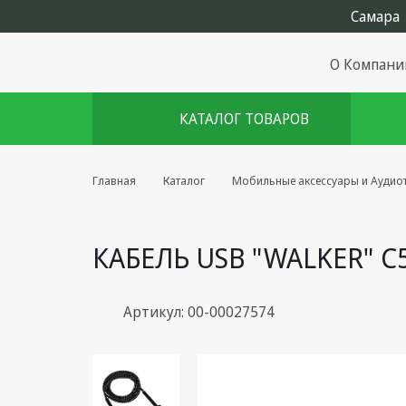
О Компани
КАТАЛОГ ТОВАРОВ
Комплекты августа
Главная
Каталог
Мобильные аксессуары и Аудио
Эфирное оборудование
КАБЕЛЬ USB "WALKER" C
Android TV приставки
Блоки питания, Сетевые
адаптеры
Артикул: 00-00027574
Пульты дистанционного
управления
Спутниковое оборудование