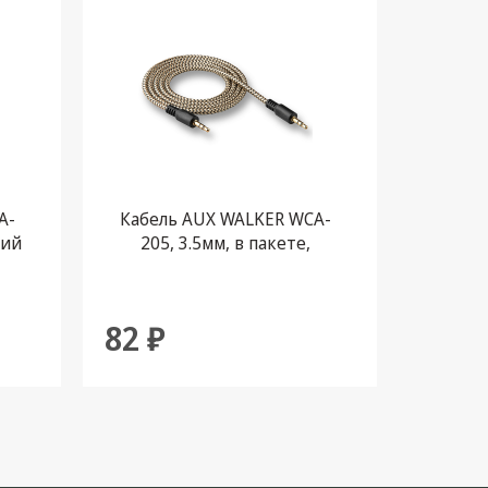
A-
Кабель AUX WALKER WCA-
Кабел
ний
205, 3.5мм, в пакете,
205
золотой
82 ₽
82 ₽