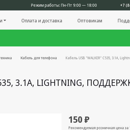
Режим работы:
Пн-Пт 9:00 — 18:00
+7 (8
и
Оплата и доставка
Оптовикам
Подд
техника
Кабель для телефона
Кабель USB "WALKER" C535, 3.1А, Ligh
535, 3.1А, LIGHTNING, ПОДДЕР
150 ₽
Рекомендуемая розничная цена за 