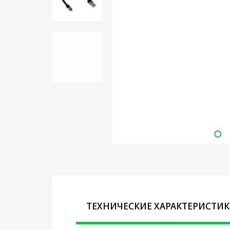
Кронштейны под ТВ, ЖК, СВЧ
Кабельная продукция
Усиление Интернет сигнала
3G/4G и Сотовой связи
Сетевое оборудование
Шнуры, Штекеры,
Переходники A/V, HDMI
Мобильные аксессуары и
Аудиотехника
Крепеж, Инструменты
Батарейки, Зарядные
устройства, Адаптеры
питания
ТЕХНИЧЕСКИЕ ХАРАКТЕРИСТИ
Коммутационное
оборудование и Телефония