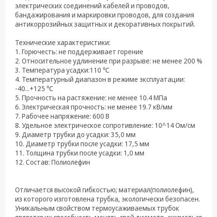
техника
электрических соединений кабелей и проводов,
бандажирования и маркировки проводов, для создания
Компьютерные
антикоррозийных защитных и декоративных покрытий.
комплектующие
Технические характеристики:
Системы
1. Горючесть: не поддерживает горение
безопасности
2. Относительное удлинение при разрыве: не менее 200 %
3. Температура усадки:110 ℃
4. Температурный диапазон в режиме эксплуатации:
-40...+125 ℃
5. Прочность на растяжение: не менее 10.4 МПа
6. Электрическая прочность: не менее 19.7 кВ/мм
7. Рабочее напряжение: 600 В
8. Удельное электрическое сопротивление: 10^14 Ом/см
9. Диаметр трубки до усадки: 35,0 мм
10. Диаметр трубки после усадки: 17,5 мм
11. Толщина трубки после усадки: 1,0 мм
12. Состав: Полиолефин
Отличается высокой гибкостью; материал(полиолефин),
из которого изготовлена трубка, экологически безопасен.
Уникальным свойством термоусаживаемых трубок