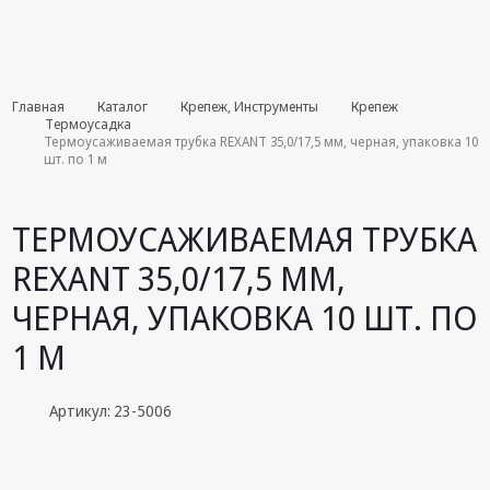
Комплекты
Главная
Каталог
Крепеж, Инструменты
Крепеж
августа
Термоусадка
Термоусаживаемая трубка REXANT 35,0/17,5 мм, черная, упаковка 10
шт. по 1 м
Эфирное
оборудование
ТЕРМОУСАЖИВАЕМАЯ ТРУБКА
Android TV
приставки
REXANT 35,0/17,5 ММ,
Блоки питания,
ЧЕРНАЯ, УПАКОВКА 10 ШТ. ПО
Сетевые
адаптеры
1 М
Пульты
дистанционного
Артикул: 23-5006
управления
Спутниковое
оборудование