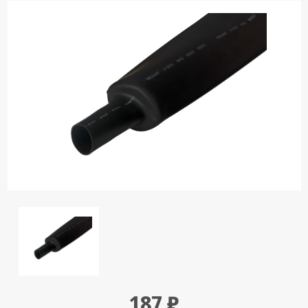
Кронштейны
под ТВ, ЖК, СВЧ
Кабельная
продукция
Усиление
Интернет
сигнала 3G/4G и
Сотовой связи
Сетевое
оборудование
Шнуры,
Штекеры,
Переходники
A/V, HDMI
Мобильные
аксессуары и
187 ₽
Аудиотехника