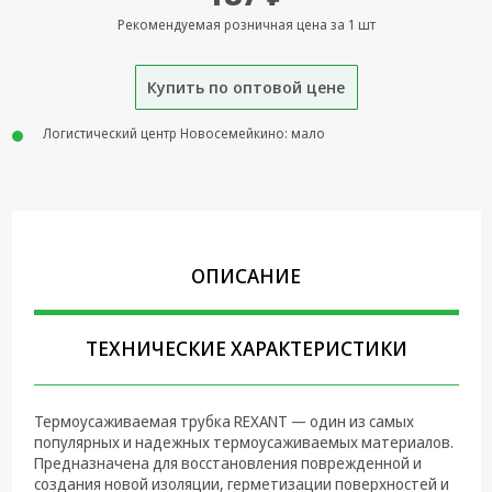
Рекомендуемая розничная цена за 1 шт
Крепеж,
Инструменты
Купить по оптовой цене
Батарейки,
Зарядные
Логистический центр Новосемейкино: мало
устройства,
Адаптеры
питания
Коммутационное
оборудование и
Телефония
ОПИСАНИЕ
Климатическая
техника
ТЕХНИЧЕСКИЕ ХАРАКТЕРИСТИКИ
Электрика
Светотехника
Термоусаживаемая трубка REXANT — один из самых
популярных и надежных термоусаживаемых материалов.
Товары для
Предназначена для восстановления поврежденной и
дома и Бытовая
создания новой изоляции, герметизации поверхностей и