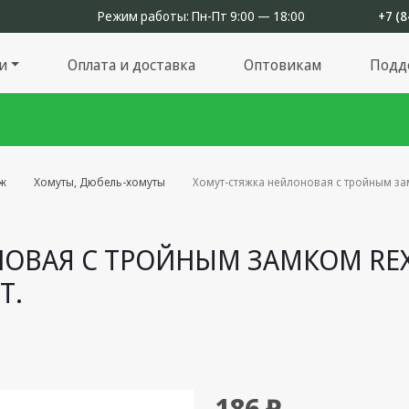
Режим работы:
Пн-Пт 9:00 — 18:00
+7 (8
и
Оплата и доставка
Оптовикам
Подд
ж
Хомуты, Дюбель-хомуты
Хомут-стяжка нейлоновая с тройным зам
ОВАЯ С ТРОЙНЫМ ЗАМКОМ REXA
Т.
186 ₽