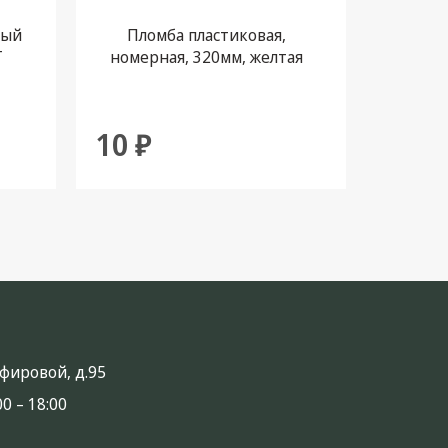
ный
Пломба пластиковая,
Хому
T
номерная, 320мм, желтая
REX
REXANT
у
10 ₽
759 
анфировой, д.95
0 – 18:00