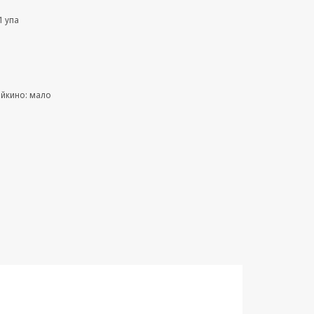
1 упа
ейкино: мало