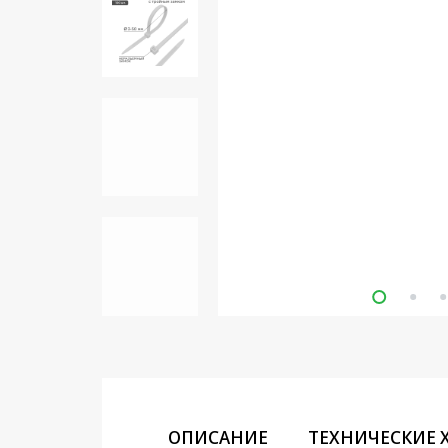
Кронштейны под ТВ, ЖК, СВЧ
Кабельная продукция
Усиление Интернет сигнала
3G/4G и Сотовой связи
Сетевое оборудование
Шнуры, Штекеры,
Переходники A/V, HDMI
Мобильные аксессуары и
Аудиотехника
Крепеж, Инструменты
Батарейки, Зарядные
устройства, Адаптеры
питания
Коммутационное
ОПИСАНИЕ
ТЕХНИЧЕСКИЕ 
оборудование и Телефония