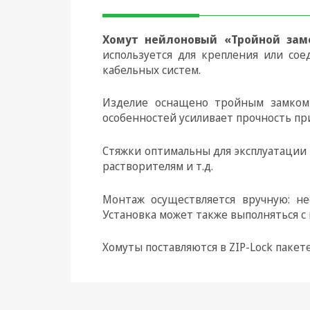
Климатическая техника
Хомут нейлоновый «Тройной зам
Электрика
используется для крепления или со
кабельных систем.
Светотехника
Изделие оснащено тройным замком 
Товары для дома и Бытовая
особенностей усиливает прочность пр
техника
Компьютерные
Стяжки оптимальны для эксплуатации 
комплектующие
растворителям и т.д.
Системы безопасности
Монтаж осуществляется вручную: не
Установка может также выполняться с 
Хомуты поставляются в ZIP-Lock пакет