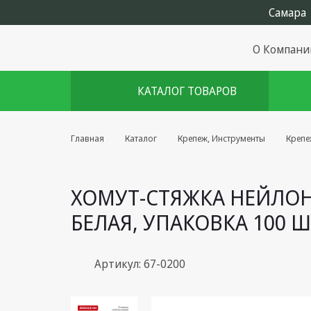
О Компани
КАТАЛОГ ТОВАРОВ
Комплекты августа
Главная
Каталог
Крепеж, Инструменты
Крепе
Эфирное оборудование
ХОМУТ-СТЯЖКА НЕЙЛОН
Android TV приставки
БЕЛАЯ, УПАКОВКА 100 Ш
Блоки питания, Сетевые
адаптеры
Пульты дистанционного
Артикул: 67-0200
управления
Спутниковое оборудование