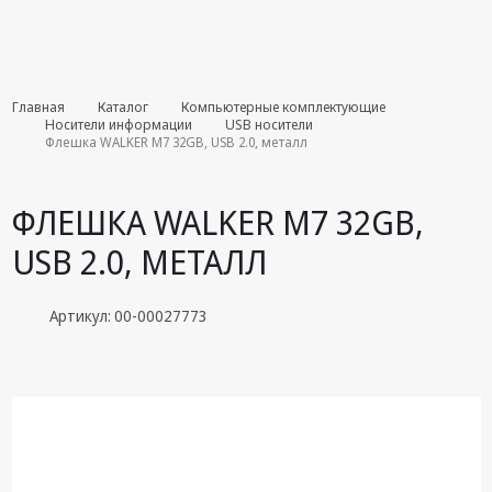
Комплекты
Главная
Каталог
Компьютерные комплектующие
августа
Носители информации
USB носители
Флешка WALKER M7 32GB, USB 2.0, металл
Эфирное
оборудование
ФЛЕШКА WALKER M7 32GB,
Android TV
USB 2.0, МЕТАЛЛ
приставки
Блоки питания,
Артикул: 00-00027773
Сетевые
адаптеры
Пульты
дистанционного
управления
Спутниковое
оборудование