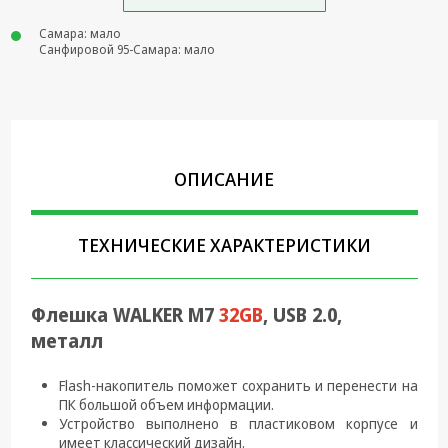
Крепеж,
Самара: мало
Инструменты
Санфировой 95-Самара: мало
Батарейки,
Зарядные
устройства,
Адаптеры
питания
ОПИСАНИЕ
Коммутационное
оборудование и
Телефония
ТЕХНИЧЕСКИЕ ХАРАКТЕРИСТИКИ
Климатическая
техника
Флешка WALKER M7
32GB
, USB 2.0,
Электрика
металл
Светотехника
Flash-накопитель поможет сохранить и перенести на
ПК большой объем информации.
Товары для
Устройство выполнено в пластиковом корпусе и
дома и Бытовая
имеет классический дизайн.