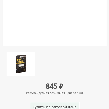
Кронштейны
под ТВ, ЖК, СВЧ
Кабельная
продукция
Усиление
Интернет
сигнала 3G/4G и
Сотовой связи
Сетевое
оборудование
Шнуры,
Штекеры,
Переходники
845 ₽
A/V, HDMI
Рекомендуемая розничная цена за 1 шт
Мобильные
аксессуары и
Аудиотехника
Купить по оптовой цене