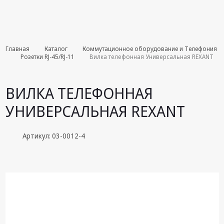
Комплекты
Главная
Каталог
Коммутационное оборудование и Телефония
августа
Розетки RJ-45/RJ-11
Вилка телефонная Универсальная REXANT
Эфирное
оборудование
ВИЛКА ТЕЛЕФОННАЯ
Android TV
УНИВЕРСАЛЬНАЯ REXANT
приставки
Блоки питания,
Артикул: 03-0012-4
Сетевые
адаптеры
Пульты
дистанционного
управления
Спутниковое
оборудование