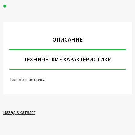
Крепеж,
Инструменты
Батарейки,
Зарядные
устройства,
ОПИСАНИЕ
Адаптеры
питания
ТЕХНИЧЕСКИЕ ХАРАКТЕРИСТИКИ
Коммутационное
оборудование и
Телефония
Телефонная вилка
Климатическая
техника
Электрика
Назад в каталог
Светотехника
Товары для
дома и Бытовая