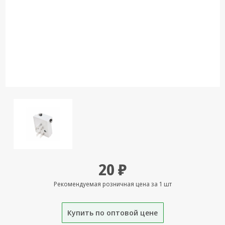
Кронштейны
под ТВ, ЖК, СВЧ
Кабельная
продукция
Усиление
Интернет
сигнала 3G/4G и
Сотовой связи
Сетевое
оборудование
Шнуры,
Штекеры,
20 ₽
Переходники
A/V, HDMI
Рекомендуемая розничная цена за 1 шт
Мобильные
аксессуары и
Купить по оптовой цене
Аудиотехника