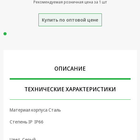
Рекомендуемая розничная цена за 1 шт
Крепеж,
Инструменты
Купить по оптовой цене
Батарейки,
Зарядные
устройства,
Адаптеры
питания
Коммутационное
ОПИСАНИЕ
оборудование и
Телефония
Климатическая
ТЕХНИЧЕСКИЕ ХАРАКТЕРИСТИКИ
техника
Электрика
Материал корпуса Сталь
Светотехника
Степень IP IP66
Товары для
дома и Бытовая
Цвет Серый