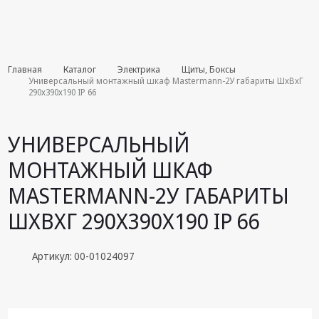
Комплекты
Главная
Каталог
Электрика
Щиты, Боксы
августа
Универсальный монтажный шкаф Mastermann-2У габариты ШхВхГ
290х390х190 IP 66
Эфирное
оборудование
УНИВЕРСАЛЬНЫЙ
Android TV
МОНТАЖНЫЙ ШКАФ
приставки
MASTERMANN-2У ГАБАРИТЫ
Блоки питания,
Сетевые
ШХВХГ 290Х390Х190 IP 66
адаптеры
Пульты
Артикул: 00-01024097
дистанционного
управления
Спутниковое
оборудование