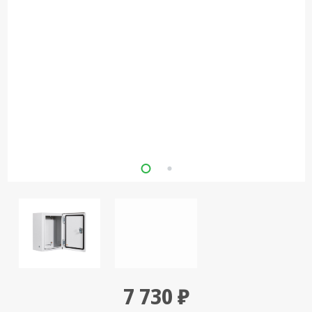
Кронштейны
под ТВ, ЖК, СВЧ
Кабельная
продукция
Усиление
Интернет
сигнала 3G/4G и
Сотовой связи
Сетевое
оборудование
Шнуры,
Штекеры,
Переходники
A/V, HDMI
Мобильные
7 730 ₽
аксессуары и
Аудиотехника