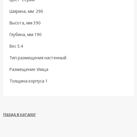
техника
Ширина, мм 290
Компьютерные
комплектующие
Высота, мм 390
Системы
Глубина, мм 190
безопасности
Вес 5.4
Тип размещения настенный
Размещение Улица
Толщина корпуса 1
Назад в каталог