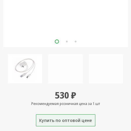
Кронштейны
под ТВ, ЖК, СВЧ
Кабельная
продукция
Усиление
Интернет
сигнала 3G/4G и
Сотовой связи
Сетевое
оборудование
Шнуры,
530 ₽
Штекеры,
Переходники
Рекомендуемая розничная цена за 1 шт
A/V, HDMI
Мобильные
Купить по оптовой цене
аксессуары и
Аудиотехника