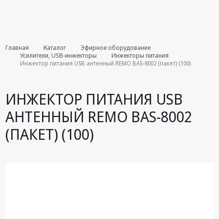
Комплекты
Главная
Каталог
Эфирное оборудование
августа
Усилители, USB-инжекторы
Инжекторы питания
Инжектор питания USB антенный REMO BAS-8002 (пакет) (100)
Эфирное
оборудование
ИНЖЕКТОР ПИТАНИЯ USB
Android TV
АНТЕННЫЙ REMO BAS-8002
приставки
(ПАКЕТ) (100)
Блоки питания,
Сетевые
адаптеры
Пульты
дистанционного
управления
Спутниковое
оборудование