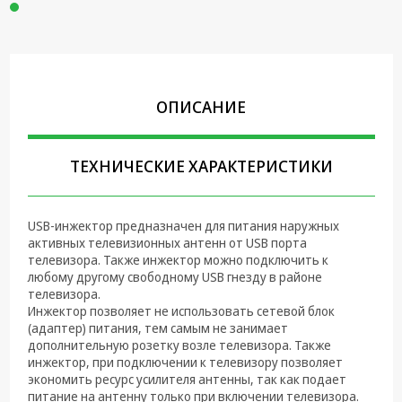
Крепеж,
Инструменты
Батарейки,
Зарядные
ОПИСАНИЕ
устройства,
Адаптеры
питания
ТЕХНИЧЕСКИЕ ХАРАКТЕРИСТИКИ
Коммутационное
оборудование и
Телефония
USB-инжектор предназначен для питания наружных
активных телевизионных антенн от USB порта
Климатическая
телевизора. Также инжектор можно подключить к
техника
любому другому свободному USB гнезду в районе
телевизора.
Электрика
Инжектор позволяет не использовать сетевой блок
(адаптер) питания, тем самым не занимает
Светотехника
дополнительную розетку возле телевизора. Также
инжектор, при подключении к телевизору позволяет
Товары для
экономить ресурс усилителя антенны, так как подает
дома и Бытовая
питание на антенну только при включении телевизора.