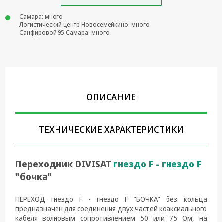
Крепеж,
Самара: много
Инструменты
Логистический центр Новосемейкино: много
Санфировой 95-Самара: много
Батарейки,
Зарядные
устройства,
Адаптеры
питания
ОПИСАНИЕ
Коммутационное
оборудование и
Телефония
ТЕХНИЧЕСКИЕ ХАРАКТЕРИСТИКИ
Климатическая
техника
Переходник DIVISAT
гнездо F - гнездо F
Электрика
"бочка"
Светотехника
ПЕРЕХОД гнездо F - гнездо F "БОЧКА" без кольца
Товары для
предназначен для соединения двух частей коаксиального
дома и Бытовая
кабеля волновым сопротивлением 50 или 75 Ом, на