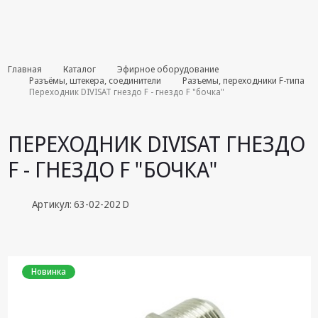
Комплекты
Главная
Каталог
Эфирное оборудование
августа
Разъёмы, штекера, соединители
Разъемы, переходники F-типа
Переходник DIVISAT гнездо F - гнездо F "бочка"
Эфирное
оборудование
ПЕРЕХОДНИК DIVISAT ГНЕЗДО
Android TV
F - ГНЕЗДО F "БОЧКА"
приставки
Блоки питания,
Артикул: 63-02-202 D
Сетевые
адаптеры
Пульты
дистанционного
Новинка
управления
Спутниковое
оборудование