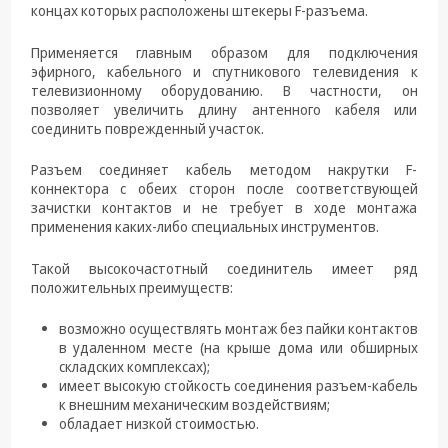
техника
концах которых расположены штекеры F-разъема.
Компьютерные
Применяется главным образом для подключения
комплектующие
эфирного, кабельного и спутникового телевидения к
телевизионному оборудованию. В частности, он
Системы
позволяет увеличить длину антенного кабеля или
безопасности
соединить поврежденный участок.
Разъем соединяет кабель методом накрутки F-
коннектора с обеих сторон после соответствующей
зачистки контактов и не требует в ходе монтажа
применения каких-либо специальных инструментов.
Такой высокочастотный соединитель имеет ряд
положительных преимуществ:
возможно осуществлять монтаж без пайки контактов
в удаленном месте (на крыше дома или обширных
складских комплексах);
имеет высокую стойкость соединения разъем-кабель
к внешним механическим воздействиям;
обладает низкой стоимостью.