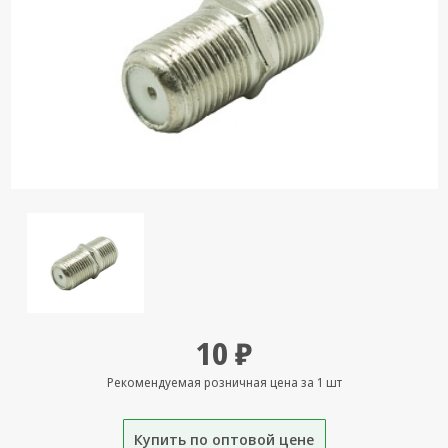
Кронштейны
под ТВ, ЖК, СВЧ
Кабельная
продукция
Усиление
Интернет
сигнала 3G/4G и
Сотовой связи
Сетевое
оборудование
Шнуры,
Штекеры,
Переходники
10 ₽
A/V, HDMI
Рекомендуемая розничная цена за 1 шт
Мобильные
аксессуары и
Аудиотехника
Купить по оптовой цене