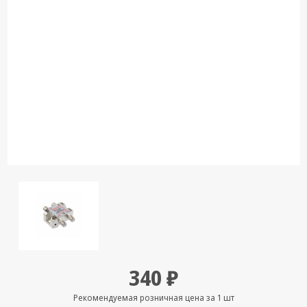
Кронштейны
под ТВ, ЖК, СВЧ
Кабельная
продукция
Усиление
Интернет
сигнала 3G/4G и
Сотовой связи
Сетевое
оборудование
Шнуры,
Штекеры,
Переходники
A/V, HDMI
340 ₽
Мобильные
аксессуары и
Рекомендуемая розничная цена за 1 шт
Аудиотехника