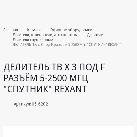
Комплекты
Главная
Каталог
Эфирное оборудование
августа
Делители, ответвители, аттенюаторы
Делители
Делители спутниковые
ДЕЛИТЕЛЬ ТВ х 3 под F разъём 5-2500 МГц "СПУТНИК" REXANT
Эфирное
оборудование
ДЕЛИТЕЛЬ ТВ Х 3 ПОД F
Android TV
приставки
РАЗЪЁМ 5-2500 МГЦ
Блоки питания,
"СПУТНИК" REXANT
Сетевые
адаптеры
Артикул: 05-6202
Пульты
дистанционного
управления
Спутниковое
оборудование