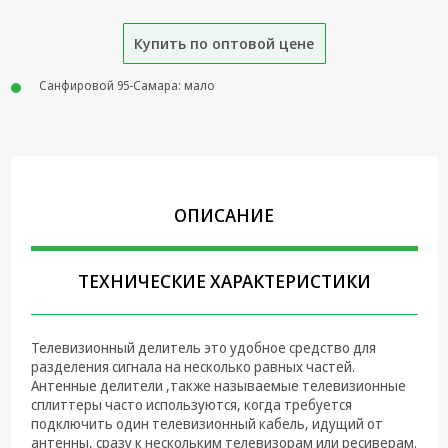
Крепеж,
Купить по оптовой цене
Инструменты
Батарейки,
Санфировой 95-Самара: мало
Зарядные
устройства,
Адаптеры
питания
Коммутационное
ОПИСАНИЕ
оборудование и
Телефония
Климатическая
ТЕХНИЧЕСКИЕ ХАРАКТЕРИСТИКИ
техника
Электрика
Телевизионный делитель это удобное средство для
разделения сигнала на несколько равных частей.
Светотехника
Антенные делители ,также называемые телевизионные
сплиттеры часто используются, когда требуется
Товары для
подключить один телевизионный кабель, идущий от
дома и Бытовая
антенны, сразу к нескольким телевизорам или ресиверам.