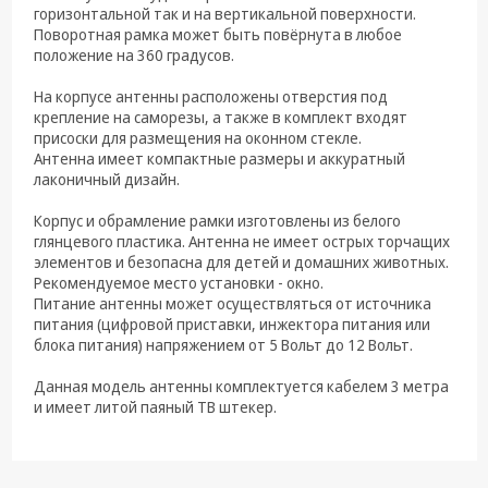
техника
горизонтальной так и на вертикальной поверхности.
Поворотная рамка может быть повёрнута в любое
Компьютерные
положение на 360 градусов.
комплектующие
На корпусе антенны расположены отверстия под
Системы
крепление на саморезы, а также в комплект входят
безопасности
присоски для размещения на оконном стекле.
Антенна имеет компактные размеры и аккуратный
лаконичный дизайн.
Корпус и обрамление рамки изготовлены из белого
глянцевого пластика. Антенна не имеет острых торчащих
элементов и безопасна для детей и домашних животных.
Рекомендуемое место установки - окно.
Питание антенны может осуществляться от источника
питания (цифровой приставки, инжектора питания или
блока питания) напряжением от 5 Вольт до 12 Вольт.
Данная модель антенны комплектуется кабелем 3 метра
и имеет литой паяный ТВ штекер.