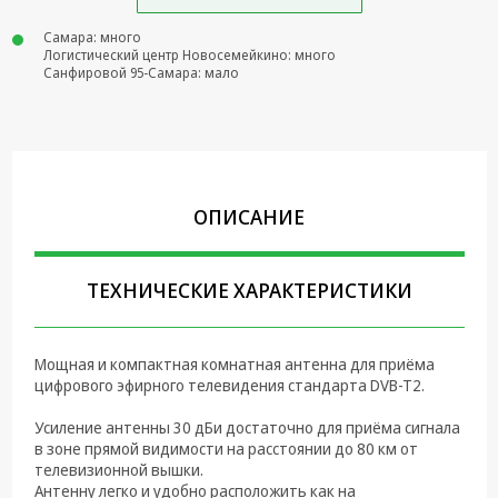
Крепеж,
Самара: много
Инструменты
Логистический центр Новосемейкино: много
Санфировой 95-Самара: мало
Батарейки,
Зарядные
устройства,
Адаптеры
питания
ОПИСАНИЕ
Коммутационное
оборудование и
Телефония
ТЕХНИЧЕСКИЕ ХАРАКТЕРИСТИКИ
Климатическая
техника
Мощная и компактная комнатная антенна для приёма
Электрика
цифрового эфирного телевидения стандарта DVB-T2.
Светотехника
Усиление антенны 30 дБи достаточно для приёма сигнала
в зоне прямой видимости на расстоянии до 80 км от
Товары для
телевизионной вышки.
дома и Бытовая
Антенну легко и удобно расположить как на