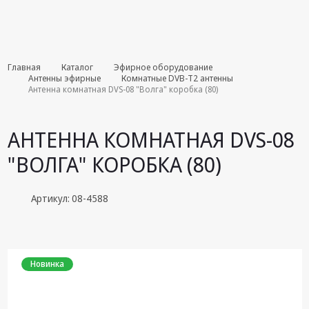
Комплекты
Главная
Каталог
Эфирное оборудование
августа
Антенны эфирные
Комнатные DVB-T2 антенны
Антенна комнатная DVS-08 "Волга" коробка (80)
Эфирное
оборудование
АНТЕННА КОМНАТНАЯ DVS-08
Android TV
"ВОЛГА" КОРОБКА (80)
приставки
Блоки питания,
Артикул: 08-4588
Сетевые
адаптеры
Пульты
дистанционного
Новинка
управления
Спутниковое
оборудование