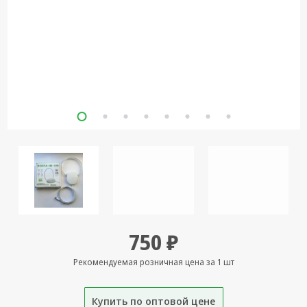
Кронштейны
под ТВ, ЖК, СВЧ
Кабельная
продукция
Усиление
Интернет
сигнала 3G/4G и
Сотовой связи
Сетевое
оборудование
Шнуры,
Штекеры,
Переходники
750 ₽
A/V, HDMI
Рекомендуемая розничная цена за 1 шт
Мобильные
аксессуары и
Аудиотехника
Купить по оптовой цене