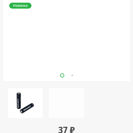
Новинка
Кронштейны
под ТВ, ЖК, СВЧ
Кабельная
продукция
Усиление
Интернет
сигнала 3G/4G и
Сотовой связи
Сетевое
оборудование
Шнуры,
Штекеры,
Переходники
A/V, HDMI
Мобильные
аксессуары и
37 ₽
Аудиотехника