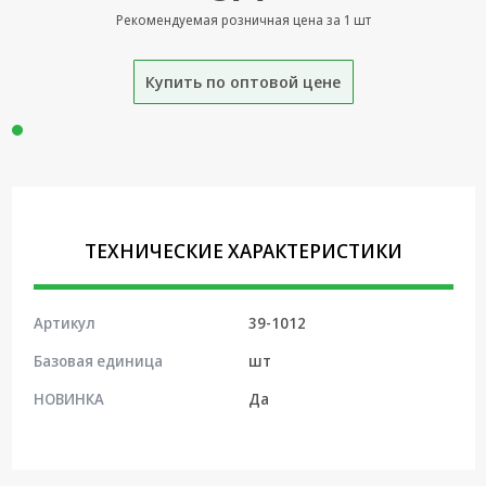
Рекомендуемая розничная цена за 1 шт
Крепеж,
Инструменты
Купить по оптовой цене
Батарейки,
Зарядные
устройства,
Адаптеры
питания
Коммутационное
оборудование и
ТЕХНИЧЕСКИЕ ХАРАКТЕРИСТИКИ
Телефония
Климатическая
техника
Артикул
39-1012
Базовая единица
шт
Электрика
НОВИНКА
Да
Светотехника
Товары для
дома и Бытовая